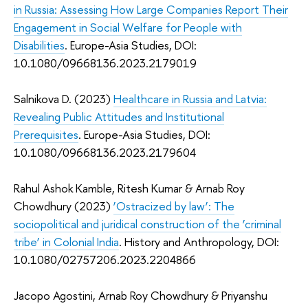
in Russia: Assessing How Large Companies Report Their
Engagement in Social Welfare for People with
Disabilities
. Europe-Asia Studies, DOI:
10.1080/09668136.2023.2179019
Salnikova
D. (2023)
Healthcare in Russia and Latvia:
Revealing Public Attitudes and Institutional
Prerequisites
. Europe-Asia Studies, DOI:
10.1080/09668136.2023.2179604
Rahul Ashok Kamble, Ritesh Kumar & Arnab Roy
Chowdhury (2023)
‘Ostracized by law’: The
sociopolitical and juridical construction of the ‘criminal
tribe’ in Colonial India
. History and Anthropology, DOI:
10.1080/02757206.2023.2204866
Jacopo Agostini, Arnab Roy Chowdhury & Priyanshu