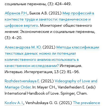
социальные перемены, (3): 424−449.
Абрамов Р.Н.
, Быков А.В. (2021)
Мир профессий в
контексте труда и занятости: пандемическое и
цифровое вертиго
. Мониторинг общественного
мнения: Экономические и социальные перемены,
(3): 4–20.
Александрова М. Ю.
(2021)
Методы классификации
текстовых данных: можно ли потенциал
количественного анализа использовать в
качественном исследовании?
Интеракция.
Интервью. Интерпретация, 13 (2): 81−96.
Rozhdestvenskaya E.
(2021)
Videography of Love and
Marriage Order
. In: Mayer CH., Vanderheiden E. (eds)
International Handbook of Love. Springer, Cham.
Kozlov A. I.
, Vershubskaya G. G. (2021)
The prevalence