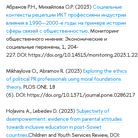
Абрамов Р.Н.
, Михайлова О.Р. (
2023)
Социальные
контексты рецепции ИКТ профессиями индустрии
влияния в 1990—2000-е годы: на примере истории
сферы связей с общественностью
. Мониторинг
общественного мнения: Экономические и
социальные перемены, 1, 204-
2
27.
DOI: https://doi.org/10.14515/monitoring.2023.1.2
Mikhaylova O., Abramov R. (2023)
Exploring the ethics
of political PR professionals using moral foundations
theory
.
PLOS ONE. 18
(6). DOI: https://doi.org/10.1371/journal.pone.0286217
Hoļavins A., Lebedev D. (2023)
Subjectivity of
disempowerment: evidence from parental attitudes
towards inclusive education in post-Soviet
countries
.Children and Youth Services Review, DOI: