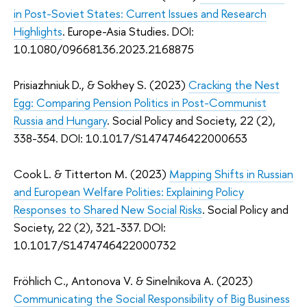
in Post-Soviet States: Current Issues and Research
Highlights
. Europe-Asia Studies. DOI:
10.1080/09668136.2023.2168875
Prisiazhniuk D., & Sokhey S. (2023)
Cracking the Nest
Egg: Comparing Pension Politics in Post-Communist
Russia and Hungary
. Social Policy and Society, 22 (2),
338-354. DOI: 10.1017/S1474746422000653
Cook L. & Titterton M. (2023)
Mapping Shifts in Russian
and European Welfare Polities: Explaining Policy
Responses to Shared New Social Risks
. Social Policy and
Society, 22 (2), 321-337. DOI:
10.1017/S1474746422000732
Fröhlich
C., Antonova V. & Sinelnikova A. (2023)
Communicating the Social Responsibility of Big Business