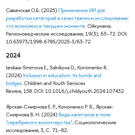
Савинская О.Б. (2025)
Применение ИИ для
разработки категорий в качественном исследовании:
что возможно в текущем моменте
. Ойкумена.
Регионоведческие исследования, 19(3), 63–72. DOI:
10.63973/1998-6785/2025-3/63-72
2024
Iarskaia-Smirnova E., Salnikova D., Kononenko R.
(2024)
Inclusion in education: Its bonds and
bridges
. Children and Youth Services
Review, 158. DOI: 10.1016/j.childyouth.2024.107432
Ярская-Смирнова Е. Р., Кононенко Р. В., Ярская-
Смирнова В. Н. (2024)
Виды капиталов в поле
"серебряного волонтерства"
. Социологические
исследования, 3, C. 71–82.