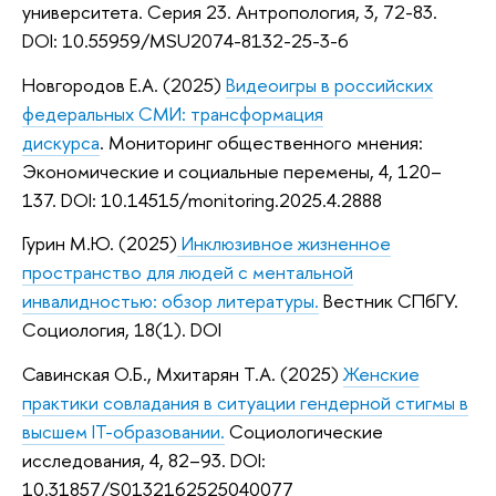
университета. Серия 23. Антропология, 3, 72-83.
DOI: 10.55959/MSU2074-8132-25-3-6
Новгородов Е.А. (2025)
Видеоигры в российских
федеральных СМИ: трансформация
дискурса
. Мониторинг общественного мнения:
Экономические и социальные перемены, 4, 120–
137. DOI: 10.14515/monitoring.2025.4.2888
Гурин М.Ю. (2025)
Инклюзивное жизненное
пространство для людей с ментальной
инвалидностью: обзор литературы.
Вестник СПбГУ.
Социология, 18(1). DOI
Савинская О.Б., Мхитарян Т.А. (2025)
Женские
практики совладания в ситуации гендерной стигмы в
высшем IT-образовании.
Социологические
исследования, 4, 82–93. DOI:
10.31857/S0132162525040077