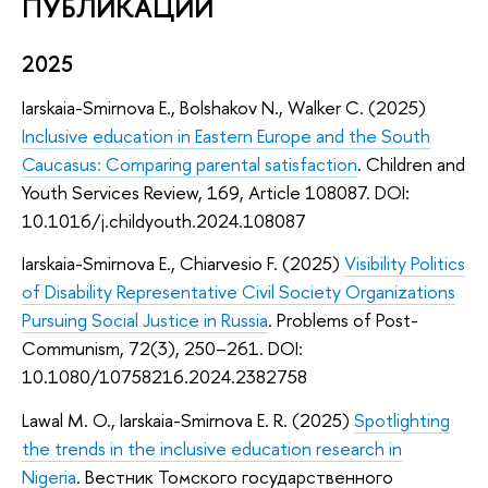
ПУБЛИКАЦИИ
2025
Iarskaia-Smirnova E., Bolshakov N., Walker C. (2025)
Inclusive education in Eastern Europe and the South
Caucasus: Comparing parental satisfaction
.
Children and
Youth Services Review, 169, Article 108087. DOI:
10.1016/j.childyouth.2024.108087
Iarskaia-Smirnova E., Chiarvesio F. (2025)
Visibility Politics
of Disability Representative Civil Society Organizations
Pursuing Social Justice in Russia
.
Problems of Post-
Communism, 72(3), 250–261. DOI:
10.1080/10758216.2024.2382758
Lawal M. O., Iarskaia-Smirnova E. R. (2025)
Spotlighting
the trends in the inclusive education research in
Nigeria
.
Вестник Томского государственного