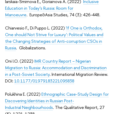
Iarskaia-Smirnova E., Goriainova A. (2022)
Inclusive
Education in Today’s Russia: Room for
Manoeuvre
. Europe&Asia Studies, 74 (3): 426-448.
Chiarvesio F., Di Puppo L. (2022)
'If One is Orthodox,
One should Not Strive for Luxury': Political Values and
the Changing Strategies of Anti-corruption CSOs in
Russia
. Globalizations.
Oni I.O. (2022)
IMR Country Report – Nigerian
Migration to Russia: Accommodation and Discrimination
in a Post-Soviet Society
. International Migration Review.
DOI:
10.1177/01979183221095838
Polukhina E. (2022)
Ethnographic Case-Study Design for
Discovering Identities in Russian Post-
Industrial Neighbourhoods
. The Qualitative Report, 27
(5), 1221-1238.