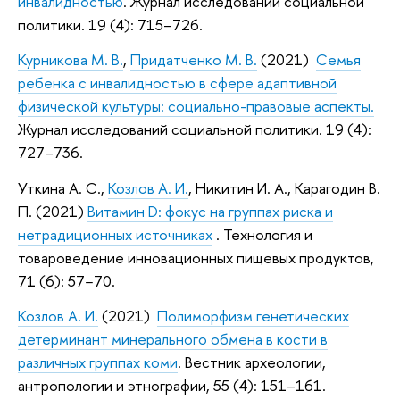
инвалидностью
. Журнал исследований социальной
политики. 19 (4): 715–726.
Курникова М. В.
,
Придатченко М. В.
(2021)
Семья
ребенка с инвалидностью в сфере адаптивной
физической культуры: социально-правовые аспекты.
Журнал исследований социальной политики. 19 (4):
727–736.
Уткина А. С.,
Козлов А. И.
, Никитин И. А., Карагодин В.
П. (2021)
Витамин D: фокус на группах риска и
нетрадиционных источниках
. Технология и
товароведение инновационных пищевых продуктов,
71 (6): 57−70.
Козлов А. И.
(2021)
Полиморфизм генетических
детерминант минерального обмена в кости в
различных группах коми
. Вестник археологии,
антропологии и этнографии, 55 (4): 151–161.