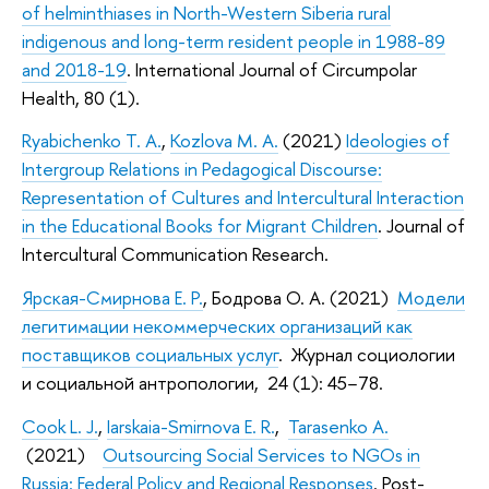
of helminthiases in North-Western Siberia rural
indigenous and long-term resident people in 1988-89
and 2018-19
. International Journal of Circumpolar
Health, 80 (1).
Ryabichenko T. A.
,
Kozlova M. A.
(2021)
Ideologies of
Intergroup Relations in Pedagogical Discourse:
Representation of Cultures and Intercultural Interaction
in the Educational Books for Migrant Children
. Journal of
Intercultural Communication Research.
Ярская-Смирнова Е. Р.
, Бодрова О. А. (2021)
Модели
легитимации некоммерческих организаций как
поставщиков социальных услуг
. Журнал социологии
и социальной антропологии, 24 (1): 45−78.
Cook L. J.
,
Iarskaia-Smirnova E. R.
,
Tarasenko A.
(2021)
Outsourcing Social Services to NGOs in
Russia: Federal Policy and Regional Responses
. Post-