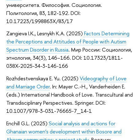
университета. Философия. Социология.
Политология, 83, 182-192. DOI:
10.17223/1998863X/83/17
Zangieva I.K., Lesnykh K.A. (2025)
Factors Determining
the Perceptions and Attitudes of People with Autism
Spectrum Disorder in Russia
.
Мир России: Социология,
этнология, 34(3), 146–166. DOI: 10.17323/1811-
038X-2025-34-3-146-166
Rozhdestvenskaya E. Yu. (2025)
Videography of Love
and Marriage Order
. In: Mayer C.-H., Vanderheiden E.
(eds.) International Handbook of Love.
Transcultural and
Transdisciplinary Perspectives. Springer. DOI:
10.1007/978-3-031-76665-7_14-1
Enchill G.L. (2025)
Social analysis and actions for
Ghanaian women’s development within Bosore and
Abirem communities: a project study.
Вестник