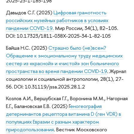
2025-23-1-185-198
Давыдов С.Г. (2025)
Цифровая грамотность
российских музейных работников в условиях
пандемии COVID-19.
Мир России, 34(1), 82–105.
DOI: 10.17323/1811-038X-2025-34-1-82-105
Байша Н.С. (2025)
Страшно было (не)всем?
Обращение к эмоциональному труду медицинских
сестер из «красной» и «чистой» зон больничного
пространства во время пандемии COVID-19
. Журнал
социологии и социальной антропологии, 28(1), 27-
56. DOI: 10.31119/jssa.2025.28.1.2
Козлов А.И., Вершубская Г.Г., Воронина М.М., Нагорная
Е.Г., Балановская Е.В. (2025) Г
еногеография
детерминантов рецептора витамина D (ген VDR) в
популяциях Евразии с разным характером
природопользования
. Вестник Московского