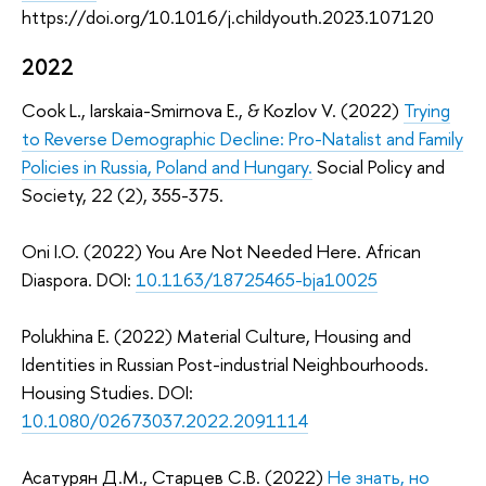
https://doi.org/10.1016/j.childyouth.2023.107120
2022
Cook L., Iarskaia-Smirnova E., & Kozlov V. (2022)
Trying
to Reverse Demographic Decline: Pro-Natalist and Family
Policies in Russia, Poland and Hungary.
Social Policy and
Society, 22 (2), 355-375.
Oni I.O. (2022) You Are Not Needed Here. African
Diaspora. DOI:
10.1163/18725465-bja10025
Polukhina E. (2022) Material Сulture, Housing and
Identities in Russian Post-industrial Neighbourhoods.
Housing Studies. DOI:
10.1080/02673037.2022.2091114
Асатурян Д.М., Старцев С.В. (2022)
Не знать, но