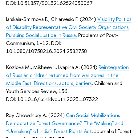
DOI: 10.31857/S0132162524030067
Iarskaia-Smirnova E., Chiarvesio F. (2024)
Visibility Politics
of Disability Representative Civil Society Organizations
Pursuing Social Justice in Russia.
Problems of Post-
Communism, 1–12. DOI:
10.1080/10758216.2024.2382758
Kozlova M., Mikheev I., Lyapina A. (2024)
Reintegration
of Russian children returned from war zones in the
Middle East: Directions, actors, barriers
. Children and
Youth Services Review, 156.
DOI: 10.1016/j.childyouth.2023.107322
Roy Chowdhury A. (2024)
Can Social Mobilizations
Democratize Forest Governance? The “Making” and
“Unmaking” of India’s Forest Rights Act
. Journal of Forest