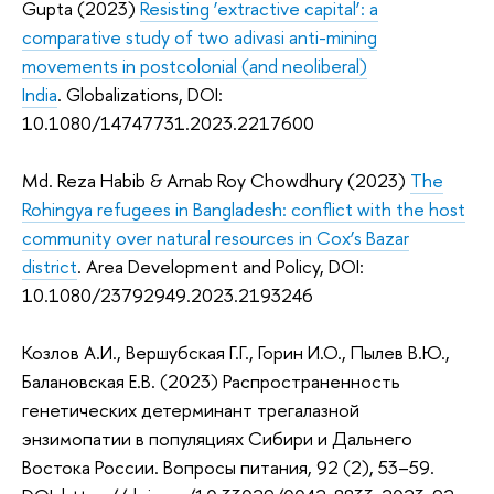
Gupta (2023)
Resisting ‘extractive capital’: a
comparative study of two adivasi anti-mining
movements in postcolonial (and neoliberal)
India
. Globalizations, DOI:
10.1080/14747731.2023.2217600
Md. Reza Habib & Arnab Roy Chowdhury (2023)
The
Rohingya refugees in Bangladesh: conflict with the host
community over natural resources in Cox’s Bazar
district
. Area Development and Policy, DOI:
10.1080/23792949.2023.2193246
Козлов А.И., Вершубская Г.Г., Горин И.О., Пылев В.Ю.,
Балановская Е.В. (2023) Распространенность
генетических детерминант трегалазной
энзимопатии в популяциях Сибири и Дальнего
Востока России. Вопросы питания, 92 (2), 53–59.