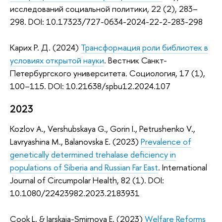
исследований социальной политики, 22 (2), 283–
298. DOI: 10.17323/727-0634-2024-22-2-283-298
Карих Р. Д. (2024)
Трансформация роли библиотек в
условиях открытой науки
. Вестник Санкт-
Петербургского университета. Социология, 17 (1),
100–115. DOI: 10.21638/spbu12.2024.107
2023
Kozlov A., Vershubskaya G., Gorin I., Petrushenko V.,
Lavryashina M., Balanovska E. (2023)
Prevalence of
genetically determined trehalase deficiency in
populations of Siberia and Russian Far East
. International
Journal of Circumpolar Health, 82 (1). DOI:
10.1080/22423982.2023.2183931
Cook L. & Iarskaia-Smirnova E. (2023)
Welfare Reforms