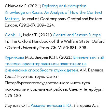
Chiarvesio F. (2021)
Exploring Anti-corruption
Knowledge on Russia: An Analysis of How the Context
Matters
, Journal of Contemporary Central and Eastern
Europe, (29:2-3), 209−224.
Cook L.J.
, Inglot T. (2021)
Central and Eastern Europe
.
In: The Oxford Handbook of the Welfare State. Oxford
: Oxford University Press, Ch. VII.50: 881−898.
Курникова
М.В., Зверев Ю.П. (2021)
Влияние занятий
телесно-ориентированными практиками на
физические способности глухих детей
. А.И. Балашов
(ред.) Научные труды Санкт-
Петербургскогогосударственного института
психологии и социальной работы. Санкт-Петербург:
175-180
Исупова О. Г.,
Рождественская Е. Ю.
, Лагерева А. Е.