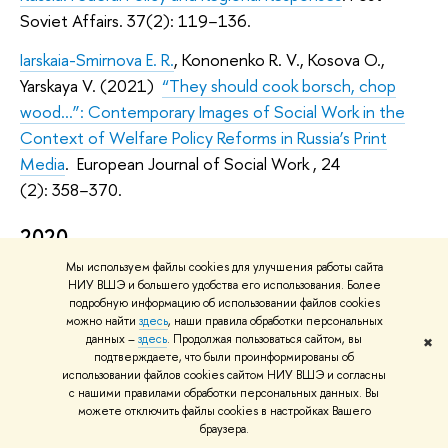
Soviet Affairs. 37(2): 119−136.
Iarskaia-Smirnova E. R.
, Kononenko R. V., Kosova O.,
Yarskaya V. (2021)
“They should cook borsch, chop
wood…”: Contemporary Images of Social Work in the
Context of Welfare Policy Reforms in Russia’s Print
Media
. European Journal of Social Work , 24
(2): 358−370.
2020
Мы используем файлы cookies для улучшения работы сайта
Titterton М.
, Kuuse R., Zsuzsa K., Bugarszki Z.
НИУ ВШЭ и большего удобства его использования. Более
(2020)
Deinstitutionalisation and Recommunalisation in
подробную информацию об использовании файлов cookies
можно найти
здесь
, наши правила обработки персональных
Estonia and Hungary: a Tale of Two States.
European
данных –
здесь
. Продолжая пользоваться сайтом, вы
✖
Journal of Social Work .
подтверждаете, что были проинформированы об
использовании файлов cookies сайтом НИУ ВШЭ и согласны
Chiarvesio F.
(2020)
The Stagnation of Anti-corruption
с нашими правилами обработки персональных данных. Вы
можете отключить файлы cookies в настройках Вашего
Studies on Russia: What should be Done to Reverse the
браузера.
Situation?
Tomsk State University Journal of Philosophy,