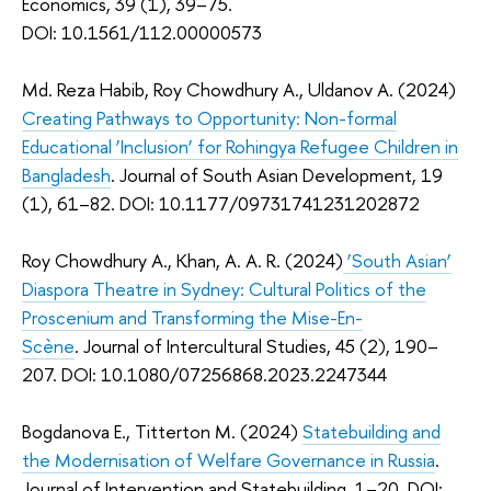
Economics, 39 (1), 39–75.
DOI: 10.1561/112.00000573
Md. Reza Habib, Roy Chowdhury A., Uldanov A. (2024)
Creating Pathways to Opportunity: Non-formal
Educational ‘Inclusion’ for Rohingya Refugee Children in
Bangladesh
. Journal of South Asian Development, 19
(1), 61–82. DOI: 10.1177/09731741231202872
Roy Chowdhury A., Khan, A. A. R. (2024)
‘South Asian’
Diaspora Theatre in Sydney: Cultural Politics of the
Proscenium and Transforming the Mise-En-
Scène
. Journal of Intercultural Studies, 45 (2), 190–
207. DOI: 10.1080/07256868.2023.2247344
Bogdanova E., Titterton M. (2024)
Statebuilding and
the Modernisation of Welfare Governance in Russia
.
Journal of Intervention and Statebuilding, 1–20. DOI: