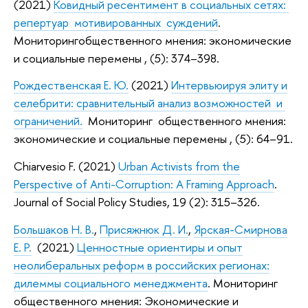
(2021)
Ковидный ресентимент в социальных сетях:
репертуар мотивированных суждений
.
Мониторингобщественного мнения: эконо­мические
и социальные перемены , (5): 374–398.
Рождественская Е. Ю.
(2021)
Интервьюируя элиту и
селебрити: сравнительный анализ возможностей и
ограничений.
Мониторинг общественного мнения:
экономические и социальные перемены , (5): 64–91.
Chiarvesio F. (2021)
Urban Activists from the
Perspective of Anti-Corruption: A Framing Approach
.
Journal of Social Policy Studies, 19 (2): 315–326.
Большаков Н. В.
,
Присяжнюк Д. И.
,
Ярская-Смирнова
Е. Р.
(2021)
Ценностные ориентиры и опыт
неолиберальных реформ в российских регионах:
дилеммы социального менеджмента
. Мониторинг
общественного мнения: Экономические и