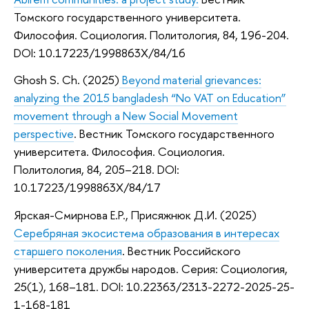
Томского государственного университета.
Философия. Социология. Политология, 84, 196-204.
DOI: 10.17223/1998863X/84/16
Ghosh S. Ch. (2025)
Beyond material grievances:
analyzing the 2015 bangladesh “No VAT on Education”
movement through a New Social Movement
perspective
.
Вестник Томского государственного
университета. Философия. Социология.
Политология, 84, 205–218. DOI:
10.17223/1998863X/84/17
Ярская-Смирнова Е.Р., Присяжнюк Д.И. (2025)
Серебряная экосистема образования в интересах
старшего поколения
. Вестник Российского
университета дружбы народов. Серия: Социология,
25(1), 168–181. DOI: 10.22363/2313-2272-2025-25-
1-168-181