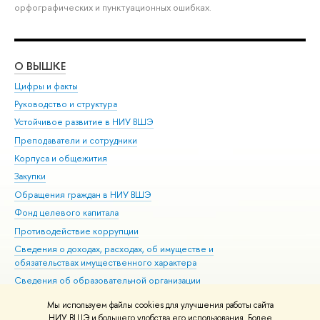
орфографических и пунктуационных ошибках.
О ВЫШКЕ
ОБ
Цифры и факты
Ли
Руководство и структура
Дов
Устойчивое развитие в НИУ ВШЭ
Ол
Преподаватели и сотрудники
При
Корпуса и общежития
Вы
Закупки
При
Обращения граждан в НИУ ВШЭ
Ас
Фонд целевого капитала
До
Противодействие коррупции
Цен
Сведения о доходах, расходах, об имуществе и
Би
обязательствах имущественного характера
Об
Сведения об образовательной организации
Обр
Людям с ограниченными возможностями здоровья
Мы используем файлы cookies для улучшения работы сайта
Единая платежная страница
НИУ ВШЭ и большего удобства его использования. Более