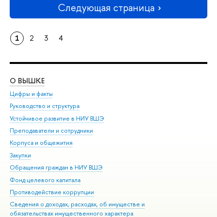
Следующая страница
1
2
3
4
О ВЫШКЕ
ОБ
Цифры и факты
Ли
Руководство и структура
Дов
Устойчивое развитие в НИУ ВШЭ
Ол
Преподаватели и сотрудники
При
Корпуса и общежития
Вы
Закупки
При
Обращения граждан в НИУ ВШЭ
Ас
Фонд целевого капитала
До
Противодействие коррупции
Цен
Сведения о доходах, расходах, об имуществе и
Би
обязательствах имущественного характера
Об