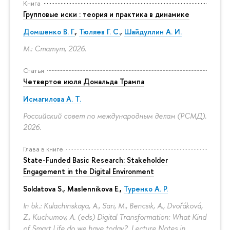
Книга
Групповые иски : теория и практика в динамике
Домшенко В. Г.
,
Тюляев Г. С.
,
Шайдуллин А. И.
М.: Статут, 2026.
Статья
Четвертое июля Дональда Трампа
Исмагилова А. Т.
Российский совет по международным делам (РСМД).
2026.
Глава в книге
State-Funded Basic Research: Stakeholder
Engagement in the Digital Environment
Soldatova S., Maslennikova E.,
Туренко А. Р.
In bk.: Kulachinskaya, A., Sari, M., Bencsik, A., Dvořáková,
Z., Kuchumov, A. (eds) Digital Transformation: What Kind
of Smart Life do we have today?. Lecture Notes in