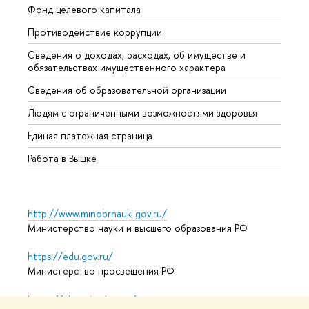
Фонд целевого капитала
Допол
Противодействие коррупции
Центр
Сведения о доходах, расходах, об имуществе и
Бизне
обязательствах имущественного характера
Образ
Сведения об образовательной организации
Обрат
Людям с ограниченными возможностями здоровья
Единая платежная страница
Работа в Вышке
http://www.minobrnauki.gov.ru/
Министерство науки и высшего образования РФ
https://edu.gov.ru/
Министерство просвещения РФ
https://elearning.hse.ru/mooc