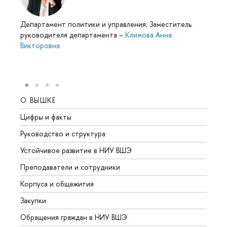
Департамент политики и управления: Заместитель
руководителя департамента
–
Климова Анна
Викторовна
О ВЫШКЕ
ОБР
Цифры и факты
Лице
Руководство и структура
Довуз
Устойчивое развитие в НИУ ВШЭ
Олим
Преподаватели и сотрудники
Прием
Корпуса и общежития
Вышк
Закупки
Прием
Обращения граждан в НИУ ВШЭ
Аспир