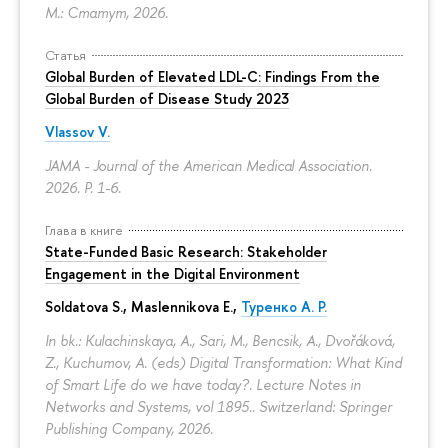
М.: Статут, 2026.
Статья
Global Burden of Elevated LDL-C: Findings From the
Global Burden of Disease Study 2023
Vlassov V.
JAMA - Journal of the American Medical Association.
2026.
P. 1-6.
Глава в книге
State-Funded Basic Research: Stakeholder
Engagement in the Digital Environment
Soldatova S., Maslennikova E.,
Туренко А. Р.
In bk.: Kulachinskaya, A., Sari, M., Bencsik, A., Dvořáková,
Z., Kuchumov, A. (eds) Digital Transformation: What Kind
of Smart Life do we have today?. Lecture Notes in
Networks and Systems, vol 1895.. Switzerland: Springer
Publishing Company, 2026.