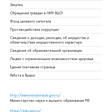
Закупки
Прием
Обращения граждан в НИУ ВШЭ
Аспир
Фонд целевого капитала
Допол
Противодействие коррупции
Центр
Сведения о доходах, расходах, об имуществе и
Бизне
обязательствах имущественного характера
Образ
Сведения об образовательной организации
Обрат
Людям с ограниченными возможностями здоровья
Единая платежная страница
Работа в Вышке
http://www.minobrnauki.gov.ru/
Министерство науки и высшего образования РФ
https://edu.gov.ru/