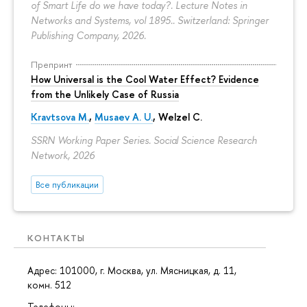
of Smart Life do we have today?. Lecture Notes in
Networks and Systems, vol 1895.. Switzerland: Springer
Publishing Company, 2026.
Препринт
How Universal is the Cool Water Effect? Evidence
from the Unlikely Case of Russia
Kravtsova M.
,
Musaev A. U.
,
Welzel C.
SSRN Working Paper Series. Social Science Research
Network, 2026
Все публикации
КОНТАКТЫ
Адрес: 101000, г. Москва, ул. Мясницкая, д. 11,
комн. 512
Телефоны: