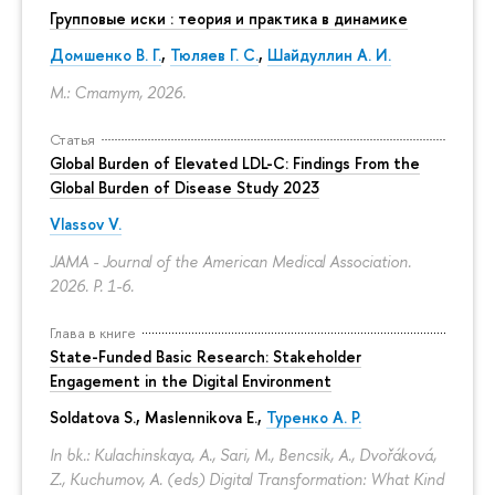
Групповые иски : теория и практика в динамике
Домшенко В. Г.
,
Тюляев Г. С.
,
Шайдуллин А. И.
М.: Статут, 2026.
Статья
Global Burden of Elevated LDL-C: Findings From the
Global Burden of Disease Study 2023
Vlassov V.
JAMA - Journal of the American Medical Association.
2026.
P. 1-6.
Глава в книге
State-Funded Basic Research: Stakeholder
Engagement in the Digital Environment
Soldatova S., Maslennikova E.,
Туренко А. Р.
In bk.: Kulachinskaya, A., Sari, M., Bencsik, A., Dvořáková,
Z., Kuchumov, A. (eds) Digital Transformation: What Kind