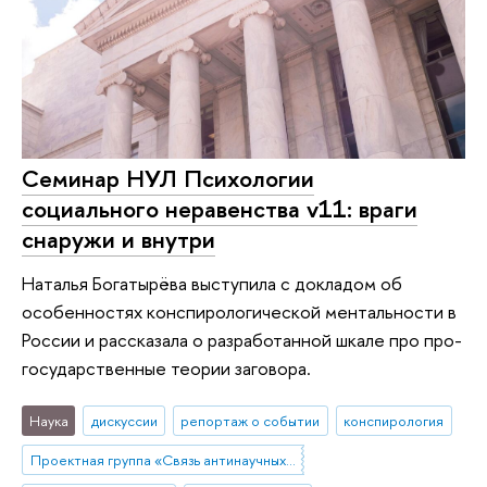
Cеминар НУЛ Психологии
социального неравенства v11: враги
снаружи и внутри
Наталья Богатырёва выступила с докладом об
особенностях конспирологической ментальности в
России и рассказала о разработанной шкале про про-
государственные теории заговора.
Наука
дискуссии
репортаж о событии
конспирология
Проектная группа «Связь антинаучных и конспирологических верований с благополучием и заботой о здоровье у россиян»