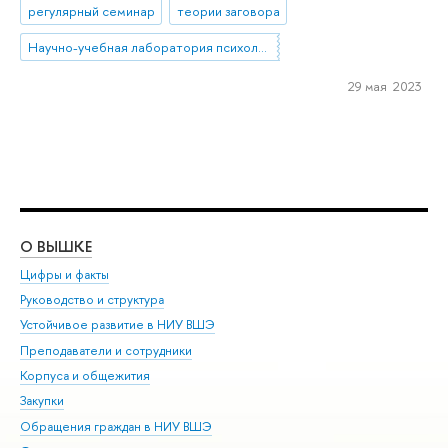
регулярный семинар
теории заговора
Научно-учебная лаборатория психологии социального неравенства
29 мая 2023
О ВЫШКЕ
ОБ
Цифры и факты
Ли
Руководство и структура
Дов
Устойчивое развитие в НИУ ВШЭ
Ол
Преподаватели и сотрудники
При
Корпуса и общежития
Вы
Закупки
При
Обращения граждан в НИУ ВШЭ
Ас