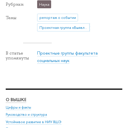
Рубрики
Наука
Темы
репортаж о событии
Проектная группа «Выявление эпистемических сообществ в парламентском поле России: опыт дискурс-сетевого анализа»
Проектные группы факультета
В статье
упомянуты
социальных наук
О ВЫШКЕ
ОБ
Цифры и факты
Ли
Руководство и структура
Дов
Устойчивое развитие в НИУ ВШЭ
Ол