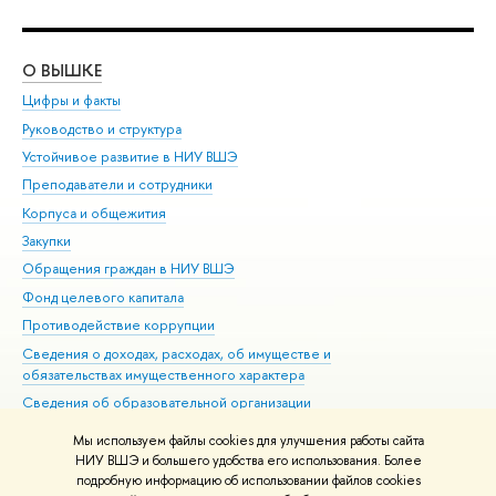
О ВЫШКЕ
ОБ
Цифры и факты
Ли
Руководство и структура
Дов
Устойчивое развитие в НИУ ВШЭ
Ол
Преподаватели и сотрудники
При
Корпуса и общежития
Вы
Закупки
При
Обращения граждан в НИУ ВШЭ
Ас
Фонд целевого капитала
До
Противодействие коррупции
Цен
Сведения о доходах, расходах, об имуществе и
Би
обязательствах имущественного характера
Об
Сведения об образовательной организации
Обр
Людям с ограниченными возможностями здоровья
Мы используем файлы cookies для улучшения работы сайта
Единая платежная страница
НИУ ВШЭ и большего удобства его использования. Более
подробную информацию об использовании файлов cookies
Работа в Вышке