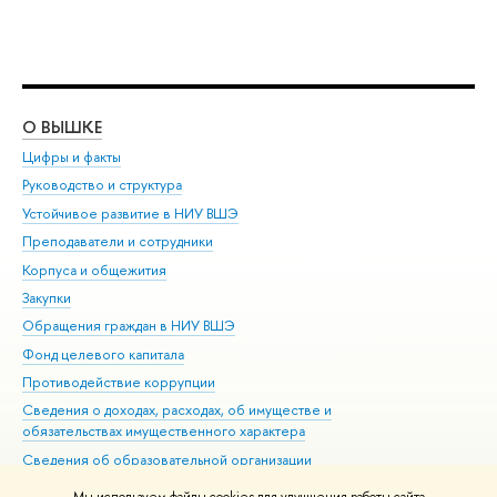
О ВЫШКЕ
ОБ
Цифры и факты
Ли
Руководство и структура
Дов
Устойчивое развитие в НИУ ВШЭ
Ол
Преподаватели и сотрудники
При
Корпуса и общежития
Вы
Закупки
При
Обращения граждан в НИУ ВШЭ
Ас
Фонд целевого капитала
До
Противодействие коррупции
Цен
Сведения о доходах, расходах, об имуществе и
Би
обязательствах имущественного характера
Об
Сведения об образовательной организации
Обр
Людям с ограниченными возможностями здоровья