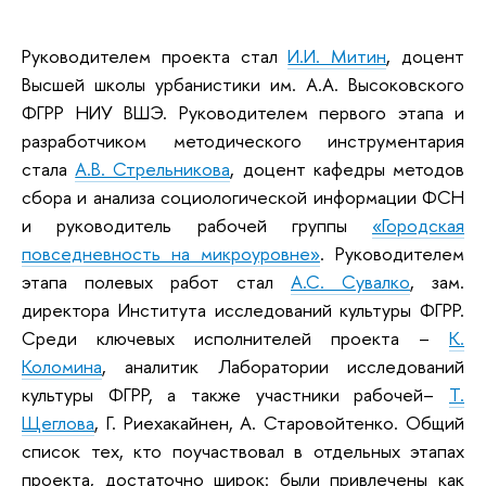
Руководителем проекта стал
И.И. Митин
, доцент
Высшей школы урбанистики им. А.А. Высоковского
ФГРР НИУ ВШЭ. Руководителем первого этапа и
разработчиком методического инструментария
стала
А.В. Стрельникова
, доцент кафедры методов
сбора и анализа социологической информации ФСН
и руководитель рабочей группы
«Городская
повседневность на микроуровне»
. Руководителем
этапа полевых работ стал
А.С. Сувалко
, зам.
директора Института исследований культуры ФГРР.
Среди ключевых исполнителей проекта –
К.
Коломина
, аналитик Лаборатории исследований
культуры ФГРР, а также участники рабочей–
Т.
Щеглова
, Г. Риехакайнен, А. Старовойтенко. Общий
список тех, кто поучаствовал в отдельных этапах
проекта, достаточно широк: были привлечены как