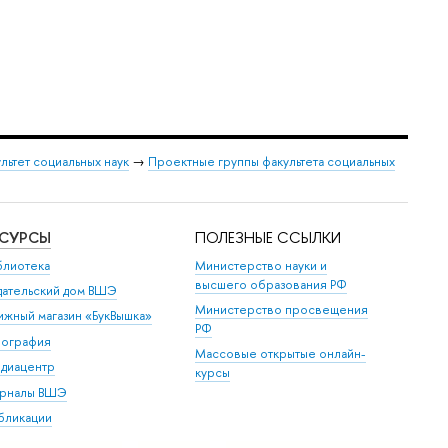
льтет социальных наук
→
Проектные группы факультета социальных
ЕСУРСЫ
ПОЛЕЗНЫЕ ССЫЛКИ
блиотека
Министерство науки и
высшего образования РФ
дательский дом ВШЭ
Министерство просвещения
ижный магазин «БукВышка»
РФ
пография
Массовые открытые онлайн-
диацентр
курсы
рналы ВШЭ
бликации