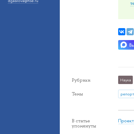
dgasilova@hse.ru
т
Рубрики
Наука
Темы
репорт
Проект
В статье
упомянуты