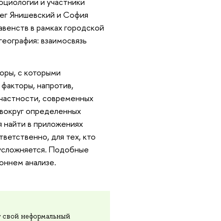
оциологии и участники
ег Янишевский и София
венств в рамках городской
география: взаимосвязь
оры, с которыми
 факторы, напротив,
 частности, современных
 вокруг определенных
я найти в приложениях
ветственно, для тех, кто
 усложняется. Подобные
оннем анализе.
т свой неформальный