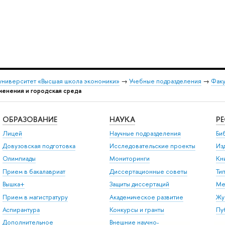
университет «Высшая школа экономики»
→
Учебные подразделения
→
Факу
менения и городская среда
ОБРАЗОВАНИЕ
НАУКА
Р
Лицей
Научные подразделения
Би
Довузовская подготовка
Исследовательские проекты
Из
Олимпиады
Мониторинги
Кн
Прием в бакалавриат
Диссертационные советы
Ти
Вышка+
Защиты диссертаций
Ме
Прием в магистратуру
Академическое развитие
Жу
Аспирантура
Конкурсы и гранты
Пу
Дополнительное
Внешние научно-