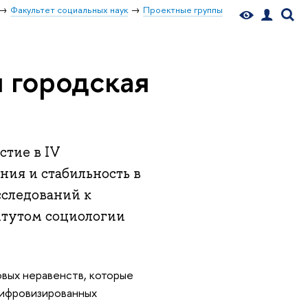
Факультет социальных наук
Проектные группы
 городская
стие в IV
ия и стабильность в
сследований к
итутом социологии
вых неравенств, которые
цифровизированных