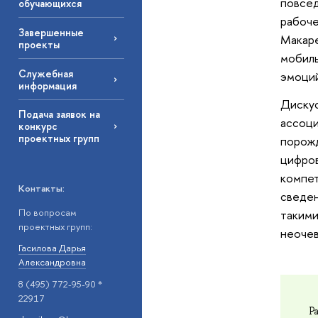
повсед
обучающихся
рабоче
Завершенные
Макаре
проекты
мобиль
Служебная
эмоций
информация
Дискус
Подача заявок на
ассоци
конкурс
проектных групп
порожд
цифров
компет
Контакты:
сведен
По вопросам
такими
проектных групп:
неочев
Гасилова Дарья
Александровна
8 (495) 772-95-90 *
22917
Р