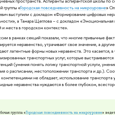
невных пространств. Аспиранты аспирантской школы по с
й группы «
Городская повседневность на микроуровне
» Ол
вич выступили с докладом «Формирование цифровых нера
ности», а Тамара Щеглова – с докладом «Эмоциональная 
 и места в городском контексте».
сии в рамках секций показали, что многие привычные факт
ируется неравенство, утрачивают свое значение, а другие
ают латентные формы новых неравенств. Это касается, в
изированных транспортных услуг, которые выстраиваются
енций (умения понять логику транспортной услуги, умени
ия о расписании, местоположении транспорта и др.). Соот
 компетенциями не обладает, использование транспорта
идные неравенства нуждаются в более глубоком, всестор
абочая группа «
Городская повседневность на микроуровне
» веде