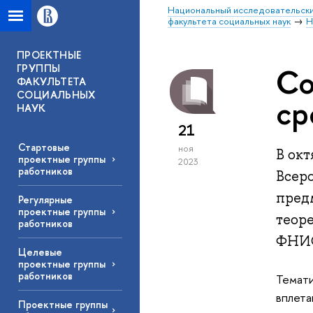
Национальный исследовательски
факультета социальных наук
Н
ПРОЕКТНЫЕ
ГРУППЫ
Со
ФАКУЛЬТЕТА
СОЦИАЛЬНЫХ
ср
НАУК
21
Стартовые
ноя
В ок
проектные группы
2023
работников
Всер
пред
Регулярные
проектные группы
теор
работников
ФНИ
Целевые
проектные группы
работников
Темати
вплета
Проектные группы