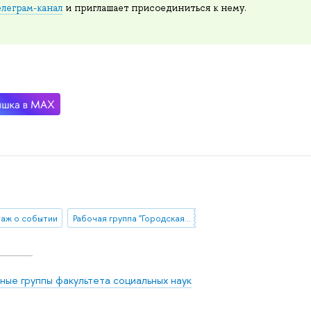
елеграм-канал
и приглашает присоединиться к нему.
аж о событии
Рабочая группа "Городская повседневность на микроуровне: пространственные практики, эмоции, темпоральность"
ные группы факультета социальных наук