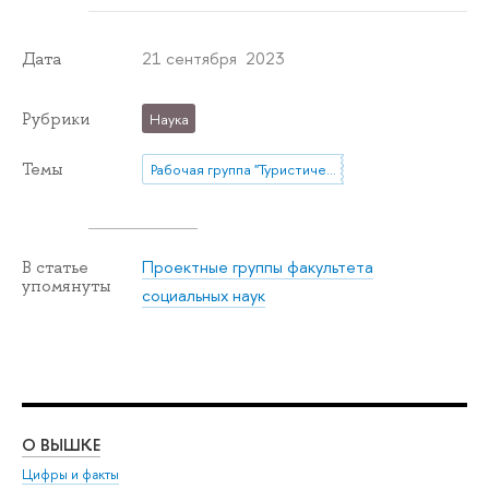
21 сентября 2023
Дата
Рубрики
Наука
Темы
Рабочая группа "Туристический рынок в меняющейся социальной реальности: направления развития, участники, методы изучения"
Проектные группы факультета
В статье
упомянуты
социальных наук
О ВЫШКЕ
ОБ
Цифры и факты
Ли