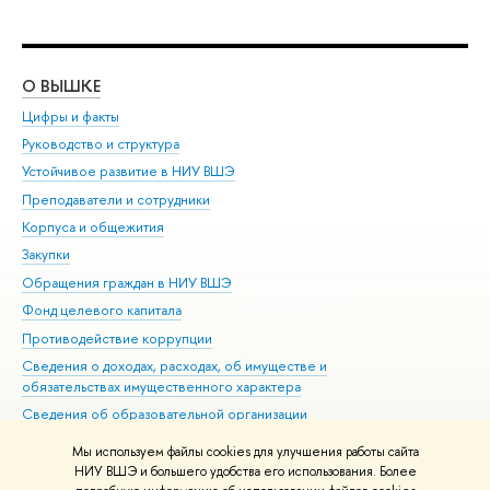
О ВЫШКЕ
ОБ
Цифры и факты
Ли
Руководство и структура
Дов
Устойчивое развитие в НИУ ВШЭ
Ол
Преподаватели и сотрудники
При
Корпуса и общежития
Вы
Закупки
При
Обращения граждан в НИУ ВШЭ
Ас
Фонд целевого капитала
До
Противодействие коррупции
Цен
Сведения о доходах, расходах, об имуществе и
Би
обязательствах имущественного характера
Об
Сведения об образовательной организации
Обр
Людям с ограниченными возможностями здоровья
Мы используем файлы cookies для улучшения работы сайта
Единая платежная страница
НИУ ВШЭ и большего удобства его использования. Более