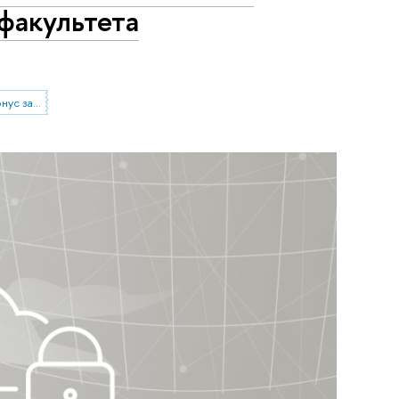
факультета
Стартовая проектная группа "Бонус за миграцию? Влияние опыта внутристрановой миграции на разные аспекты качества жизни мигрантов"