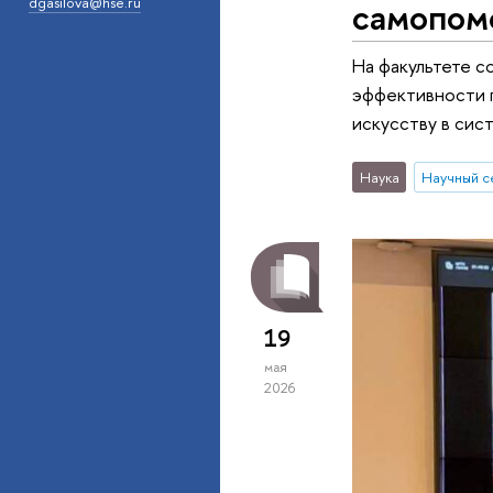
самопом
dgasilova@hse.ru
На факультете 
эффективности 
искусству в си
Наука
Научный 
19
мая
2026