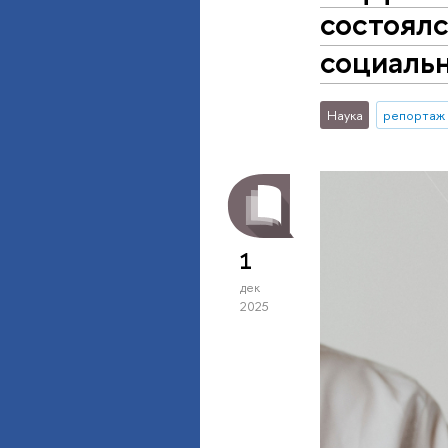
состоялс
социаль
Наука
репортаж 
1
дек
2025