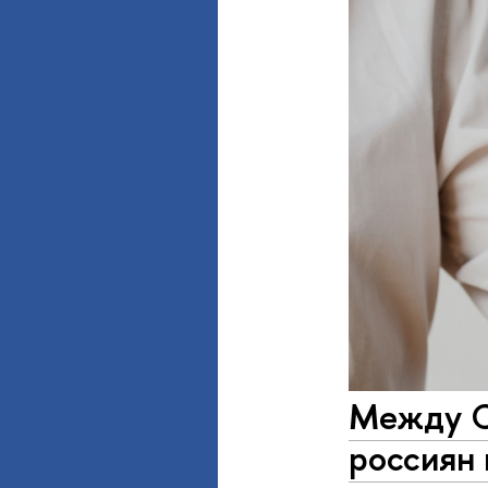
Между С
россиян 