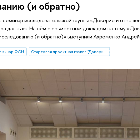
анию (и обратно)
я семинар исследовательской группы «Доверие и отноше
ра данных». На нём с совместным докладом на тему «Дове
сследованию (и обратно)» выступили Ахременко Андрей 
семинар ФСН
Стартовая проектная группа "Доверие и отношение к государственным электронным сервисам и технологиям сбора данных"