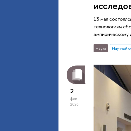
исследов
13 мая состоялс
технологиям сбо
эмпирическому и
Наука
Научный 
2
фев
2026