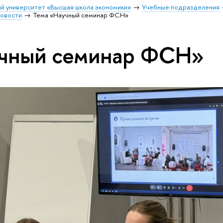
й университет «Высшая школа экономики»
Учебные подразделения
овости
Тема «Научный семинар ФСН»
учный семинар ФСН»