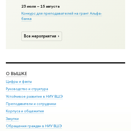
23
июля
– 15 августа
Конкурс для преподавателей на грант Альфа-
банка
Все мероприятия
О ВЫШКЕ
ОБ
Цифры и факты
Ли
Руководство и структура
Дов
Устойчивое развитие в НИУ ВШЭ
Ол
Преподаватели и сотрудники
При
Корпуса и общежития
Вы
Закупки
При
Обращения граждан в НИУ ВШЭ
Ас