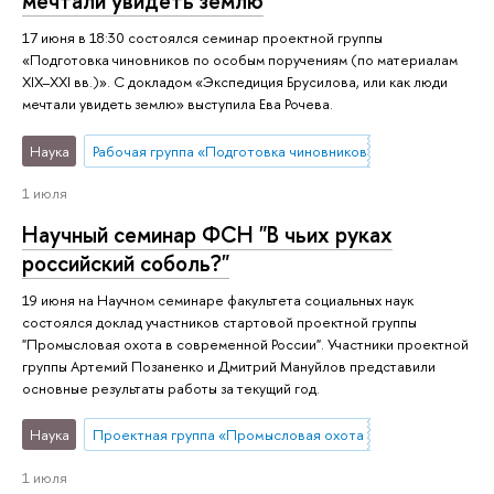
мечтали увидеть землю
17 июня в 18:30 состоялся семинар проектной группы
«Подготовка чиновников по особым поручениям (по материалам
XIX–XXI вв.)». С докладом «Экспедиция Брусилова, или как люди
мечтали увидеть землю» выступила Ева Рочева.
Наука
Рабочая группа «Подготовка чиновников по особым поруч
1 июля
Научный семинар ФСН "В чьих руках
российский соболь?"
19 июня на Научном семинаре факультета социальных наук
состоялся доклад участников стартовой проектной группы
"Промысловая охота в современной России". Участники проектной
группы Артемий Позаненко и Дмитрий Мануйлов представили
основные результаты работы за текущий год.
Наука
Проектная группа «Промысловая охота в современной Ро
1 июля