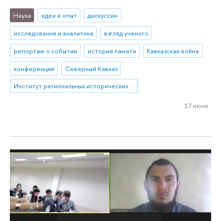
Наука
идеи и опыт
дискуссии
исследования и аналитика
взгляд ученого
репортаж о событии
история памяти
Кавказская война
конференция
Северный Кавказ
Институт региональных исторических исследований
17 июня