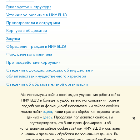
Руководство и структура
Дов
Устойчивое развитие в НИУ ВШЭ
Ол
Преподаватели и сотрудники
При
Корпуса и общежития
Вы
Закупки
При
Обращения граждан в НИУ ВШЭ
Ас
Фонд целевого капитала
До
Противодействие коррупции
Цен
Сведения о доходах, расходах, об имуществе и
Би
обязательствах имущественного характера
Об
Сведения об образовательной организации
Обр
Людям с ограниченными возможностями здоровья
Мы используем файлы cookies для улучшения работы сайта
Единая платежная страница
НИУ ВШЭ и большего удобства его использования. Более
подробную информацию об использовании файлов cookies
Работа в Вышке
можно найти
здесь
, наши правила обработки персональных
данных –
здесь
. Продолжая пользоваться сайтом, вы
✖
Редактору
подтверждаете, что были проинформированы об
© НИУ ВШЭ 1993–2026
Адреса и контакты
Условия использования
использовании файлов cookies сайтом НИУ ВШЭ и согласны
с нашими правилами обработки персональных данных. Вы
материалов
Политика конфиденциальности
Карта сайта
можете отключить файлы cookies в настройках Вашего