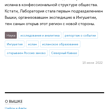
ислама в конфессиональной структуре общества.
Кстати, Лаборатория стала первым подразделением
Вышки, организовавшим экспедицию в Ингушетии,
тем самым открыв этот регион с новой стороны.
Наука
исследования и аналитика
репортаж о событии
Ингушетия
ислам
исламское образование
открываем Россию заново
Северный Кавказ
15 июня 2022
О ВЫШКЕ
ОБ
Цифры и факты
Ли