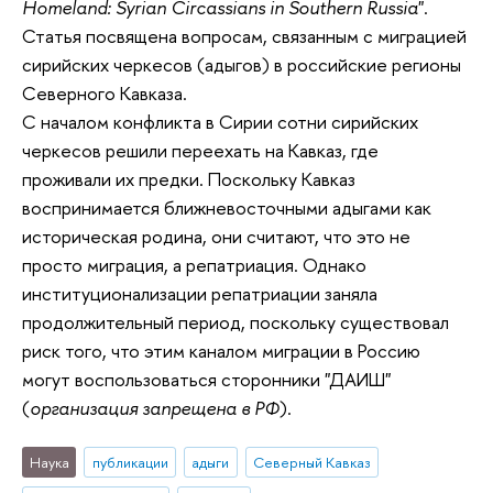
Homeland: Syrian Circassians in Southern Russia
".
Статья посвящена вопросам, связанным с миграцией
сирийских черкесов (адыгов) в российские регионы
Северного Кавказа.
С началом конфликта в Сирии сотни сирийских
черкесов решили переехать на Кавказ, где
проживали их предки. Поскольку Кавказ
воспринимается ближневосточными адыгами как
историческая родина, они считают, что это не
просто миграция, а репатриация. Однако
институционализации репатриации заняла
продолжительный период, поскольку существовал
риск того, что этим каналом миграции в Россию
могут воспользоваться сторонники "ДАИШ"
(
организация запрещена в РФ
).
Наука
публикации
адыги
Северный Кавказ