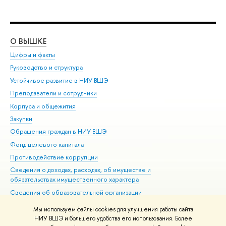
О ВЫШКЕ
ОБ
Цифры и факты
Ли
Руководство и структура
Дов
Устойчивое развитие в НИУ ВШЭ
Ол
Преподаватели и сотрудники
При
Корпуса и общежития
Вы
Закупки
При
Обращения граждан в НИУ ВШЭ
Ас
Фонд целевого капитала
До
Противодействие коррупции
Цен
Сведения о доходах, расходах, об имуществе и
Би
обязательствах имущественного характера
Об
Сведения об образовательной организации
Обр
Людям с ограниченными возможностями здоровья
Мы используем файлы cookies для улучшения работы сайта
Единая платежная страница
НИУ ВШЭ и большего удобства его использования. Более