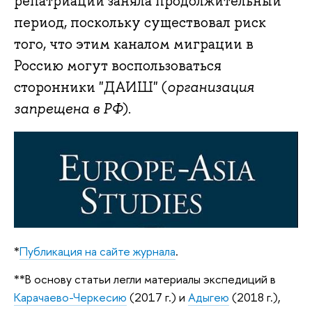
репатриации заняла продолжительный
период, поскольку существовал риск
того, что этим каналом миграции в
Россию могут воспользоваться
сторонники "ДАИШ" (
организация
запрещена в РФ
).
*
Публикация на сайте журнала
.
**В основу статьи легли материалы экспедиций в
Карачаево-Черкесию
(2017 г.) и
Адыгею
(2018 г.),