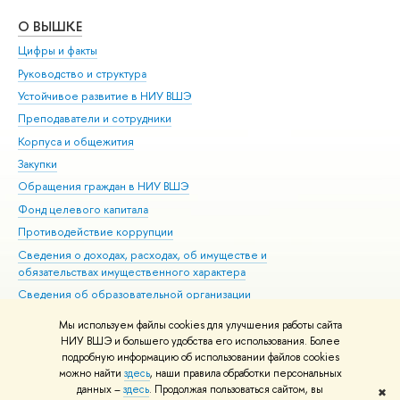
О ВЫШКЕ
ОБ
Цифры и факты
Ли
Руководство и структура
Дов
Устойчивое развитие в НИУ ВШЭ
Ол
Преподаватели и сотрудники
При
Корпуса и общежития
Вы
Закупки
При
Обращения граждан в НИУ ВШЭ
Ас
Фонд целевого капитала
До
Противодействие коррупции
Цен
Сведения о доходах, расходах, об имуществе и
Би
обязательствах имущественного характера
Об
Сведения об образовательной организации
Обр
Людям с ограниченными возможностями здоровья
Мы используем файлы cookies для улучшения работы сайта
Единая платежная страница
НИУ ВШЭ и большего удобства его использования. Более
подробную информацию об использовании файлов cookies
Работа в Вышке
можно найти
здесь
, наши правила обработки персональных
данных –
здесь
. Продолжая пользоваться сайтом, вы
✖