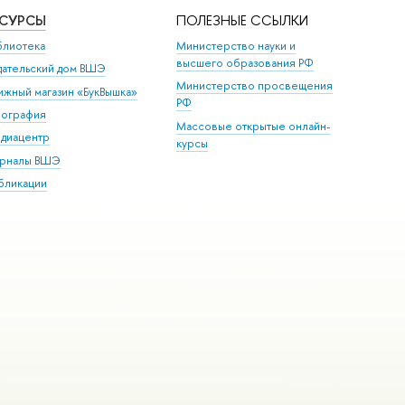
ЕСУРСЫ
ПОЛЕЗНЫЕ ССЫЛКИ
блиотека
Министерство науки и
высшего образования РФ
дательский дом ВШЭ
Министерство просвещения
ижный магазин «БукВышка»
РФ
пография
Массовые открытые онлайн-
диацентр
курсы
рналы ВШЭ
бликации