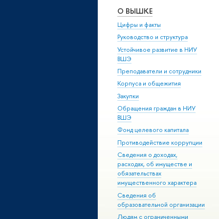
О ВЫШКЕ
Цифры и факты
Руководство и структура
Устойчивое развитие в НИУ
ВШЭ
Преподаватели и сотрудники
Корпуса и общежития
Закупки
Обращения граждан в НИУ
ВШЭ
Фонд целевого капитала
Противодействие коррупции
Сведения о доходах,
расходах, об имуществе и
обязательствах
имущественного характера
Сведения об
образовательной организации
Людям с ограниченными