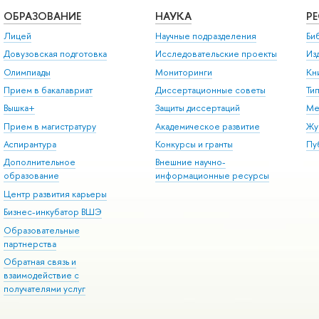
ОБРАЗОВАНИЕ
НАУКА
Р
Лицей
Научные подразделения
Би
Довузовская подготовка
Исследовательские проекты
Из
Олимпиады
Мониторинги
Кн
Прием в бакалавриат
Диссертационные советы
Ти
Вышка+
Защиты диссертаций
Ме
Прием в магистратуру
Академическое развитие
Жу
Аспирантура
Конкурсы и гранты
Пу
Дополнительное
Внешние научно-
образование
информационные ресурсы
Центр развития карьеры
Бизнес-инкубатор ВШЭ
Образовательные
партнерства
Обратная связь и
взаимодействие с
получателями услуг