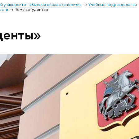
й университет «Высшая школа экономики»
Учебные подразделения
ости
Тема «студенты»
денты»