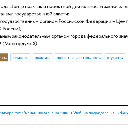
года Центр практик и проектной деятельности заключил д
ганами государственной власти:
 государственным органом Российской Федерации – Цент
 России);
льным законодательным органом города федерального зна
й (Мосгордумой).
изнь
студенты
практика
проектная деятельность
студенты
университет «Высшая школа экономики»
→
Учебные подразделения
→
Факу