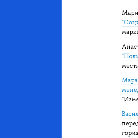
Мари
"Соц
марке
Анас
"Пол
мест
Мара
мене
"Изм
Васи
пере
гори