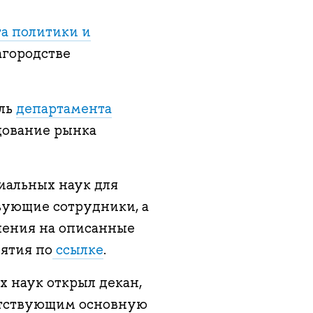
а политики и
агородстве
ель
департамента
едование рынка
иальных наук для
вующие сотрудники, а
ления на описанные
ятия по
ссылке
.
х наук открыл декан,
утствующим основную