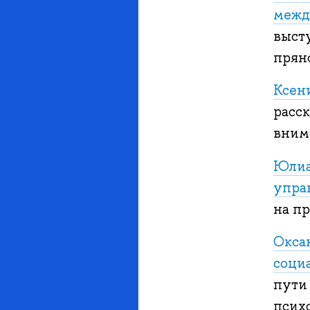
межд
выст
пряно
Ксен
расс
внима
Юлиа
упра
на п
Окса
соци
пути
псих