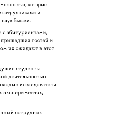
зможностях, которые
 с сотрудниками и
 наук Вышки.
е с абитуриентами,
л пришедших гостей и
том их ожидают в этот
дущие студенты
кой деятельностью
молодые исследователи
х экспериментах,
учный сотрудник