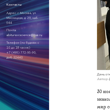
Контакты
Адрес: г. Москва, ул.
Мясницкая, д. 20, каб.
544
Почта:
abitursocscience@hse.ru
Телефон (по будням с
10 до 18 часов):
+7 (495) 772-95-90,
доб. 22440
День от
Автор 
30 но
знако
мир с