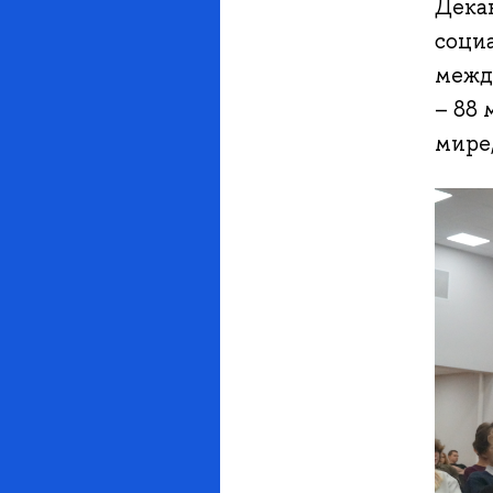
Дека
социа
межд
– 88 
мире,