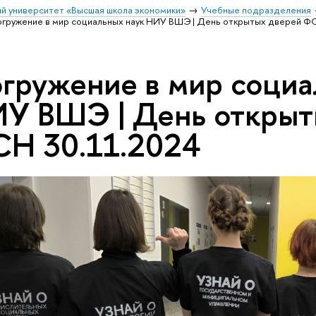
й университет «Высшая школа экономики»
Учебные подразделения
гружение в мир социальных наук НИУ ВШЭ | День открытых дверей Ф
гружение в мир социа
У ВШЭ | День открыт
Н 30.11.2024