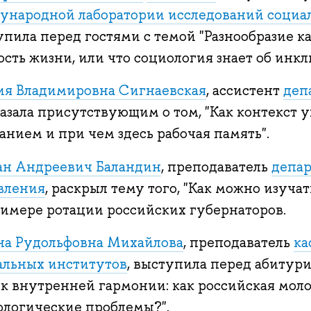
ународной лаборатории исследований социа
упила перед гостями с темой "Разнообразие 
сть жизни, или что социология знает об инкл
ия Владимировна Сигнаевская
, ассистент
деп
казала присутствующим о том, "Как контекст 
нием и при чем здесь рабочая память".
н Андреевич Баландин
, преподаватель
депар
вления
, раскрыл тему того, "Как можно изуча
римере ротации российских губернаторов.
на Рудольфовна Михайлова
, преподаватель
ка
альных институтов
, выступила перед абитур
 к внутренней гармонии: как российская мол
ологические проблемы?".