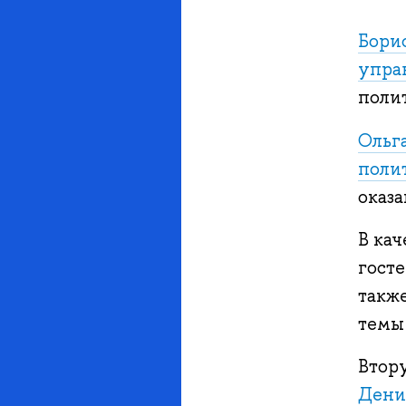
Бори
упра
поли
Ольг
поли
оказа
В ка
гост
такж
темы
Втору
Дени