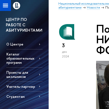
Национальный исследовательски
абитуриентами
Новости
По
ЦЕНТР ПО
По
РАБОТЕ С
АБИТУРИЕНТАМИ
НИ
3
О Центре
ФС
дек
Каталог
2024
образовательных
программ
Проекты для
школьников
Учитель-партнер
Студентам