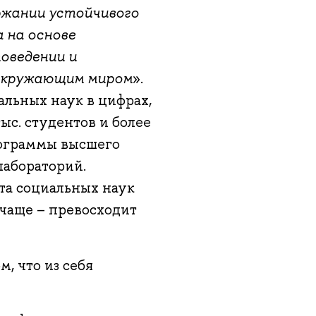
ржании устойчивого
 на основе
оведении и
 окружающим миром
».
альных наук в цифрах,
тыс. студентов и более
рограммы высшего
лабораторий.
та социальных наук
 чаще – превосходит
м, что из себя