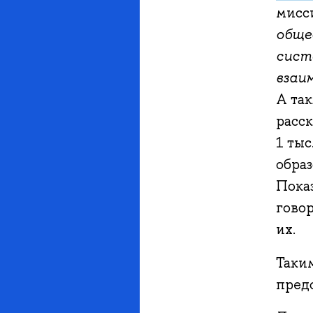
мисси
обще
сист
взаи
А та
расск
1 ты
образ
Пока
говор
их.
Таким
пред