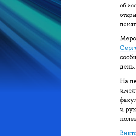
об ис
откры
понят
Меро
Серг
сообщ
день.
На п
имел
факу
и ру
поле
Викт