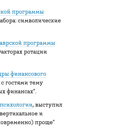
ской программы
забора: символические
лаврской программы
Факторах ротации
дры финансового
л с гостями тему
х финансах".
 психологии
, выступил
 вертикальное и
дновременно) проще"