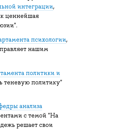
льной интеграции
,
как ценнейшая
юзии".
артамента психологии
,
управляет нашим
тамента политики и
ть теневую политику"
федры анализа
иентами с темой "На
одежь решает свои