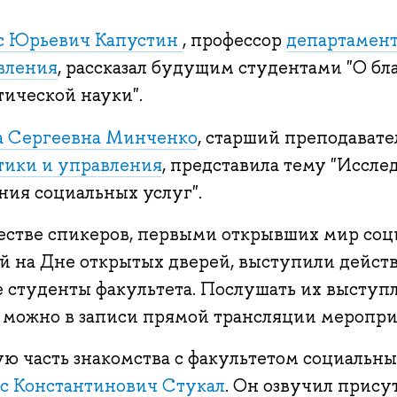
с Юрьевич Капустин
, профессор
департамент
вления
, рассказал будущим студентами "О бл
тической науки".
а Сергеевна Минченко
, старший преподават
тики и управления
, представила тему "Иссл
ния социальных услуг".
честве спикеров, первыми открывших мир соц
ей на Дне открытых дверей, выступили дейст
е студенты факультета. Послушать их выступ
 можно в записи прямой трансляции меропри
ю часть знакомства с факультетом социальны
с Константинович Стукал
. Он озвучил прис