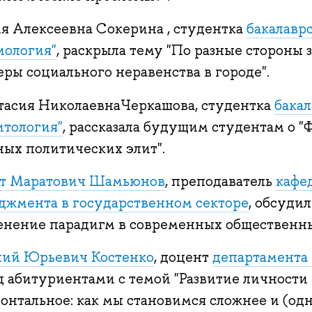
я Алексеевна Сокерина , студентка
бакалавр
иология"
, раскрыла тему "По разные стороны 
ры социального неравенства в городе".
тасия НиколаевнаЧеркашова, студентка
бака
итология"
, рассказала будущим студентам о "
ных политических элит".
т Маратович Шамьюнов
, преподаватель
кафе
джмента в государственном секторе
, обсуди
енение парадигм в современных общественны
лий Юрьевич Костенко
, доцент
департамента
д абитуриентами с темой "Развитие личности
зонтальное: как мы становимся сложнее и (о