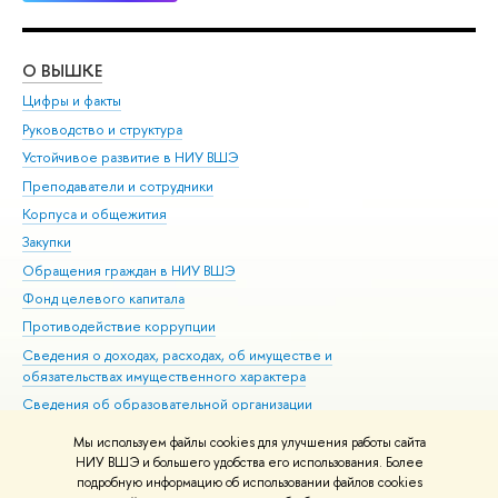
О ВЫШКЕ
ОБ
Цифры и факты
Ли
Руководство и структура
Дов
Устойчивое развитие в НИУ ВШЭ
Ол
Преподаватели и сотрудники
При
Корпуса и общежития
Вы
Закупки
При
Обращения граждан в НИУ ВШЭ
Ас
Фонд целевого капитала
До
Противодействие коррупции
Цен
Сведения о доходах, расходах, об имуществе и
Би
обязательствах имущественного характера
Об
Сведения об образовательной организации
Обр
Людям с ограниченными возможностями здоровья
Мы используем файлы cookies для улучшения работы сайта
Единая платежная страница
НИУ ВШЭ и большего удобства его использования. Более
подробную информацию об использовании файлов cookies
Работа в Вышке