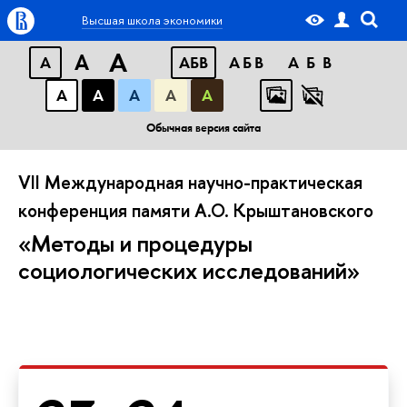
Высшая школа экономики
A
A
A
АБВ
АБВ
АБВ
А
А
А
А
А
Обычная версия сайта
VII Международная научно-практическая
конференция памяти А.О. Крыштановского
«Методы и процедуры
социологических исследований»