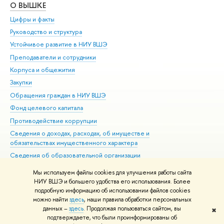
О ВЫШКЕ
ОБ
Цифры и факты
Ли
Руководство и структура
Дов
Устойчивое развитие в НИУ ВШЭ
Ол
Преподаватели и сотрудники
При
Корпуса и общежития
Вы
Закупки
При
Обращения граждан в НИУ ВШЭ
Ас
Фонд целевого капитала
До
Противодействие коррупции
Цен
Сведения о доходах, расходах, об имуществе и
Би
обязательствах имущественного характера
Об
Сведения об образовательной организации
Обр
Людям с ограниченными возможностями здоровья
Мы используем файлы cookies для улучшения работы сайта
Единая платежная страница
НИУ ВШЭ и большего удобства его использования. Более
подробную информацию об использовании файлов cookies
Работа в Вышке
можно найти
здесь
, наши правила обработки персональных
данных –
здесь
. Продолжая пользоваться сайтом, вы
✖
Редактору
подтверждаете, что были проинформированы об