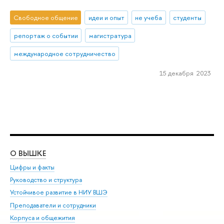
Свободное общение
идеи и опыт
не учеба
студенты
репортаж о событии
магистратура
международное сотрудничество
15 декабря 2023
О ВЫШКЕ
ОБ
Цифры и факты
Ли
Руководство и структура
Дов
Устойчивое развитие в НИУ ВШЭ
Ол
Преподаватели и сотрудники
При
Корпуса и общежития
Вы