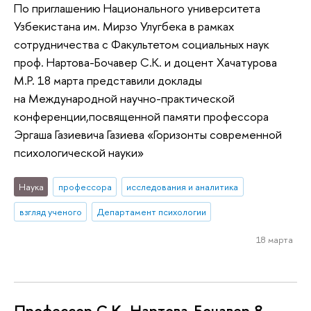
По приглашению Национального университета
Узбекистана им. Мирзо Улугбека в рамках
сотрудничества с Факультетом социальных наук
проф. Нартова-Бочавер С.К. и доцент Хачатурова
М.Р. 18 марта представили доклады
на Международной научно-практической
конференции,посвященной памяти профессора
Эргаша Газиевича Газиева «Горизонты современной
психологической науки»
Наука
профессора
исследования и аналитика
взгляд ученого
Департамент психологии
18 марта
Профессор С.К. Нартова-Бочавер 8