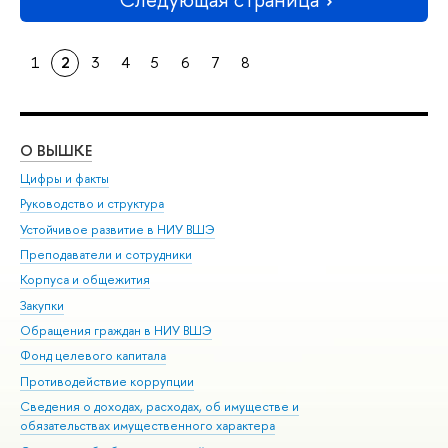
1
2
3
4
5
6
7
8
О ВЫШКЕ
ОБ
Цифры и факты
Ли
Руководство и структура
Дов
Устойчивое развитие в НИУ ВШЭ
Ол
Преподаватели и сотрудники
При
Корпуса и общежития
Вы
Закупки
При
Обращения граждан в НИУ ВШЭ
Ас
Фонд целевого капитала
До
Противодействие коррупции
Цен
Сведения о доходах, расходах, об имуществе и
Би
обязательствах имущественного характера
Об