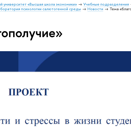
й университет «Высшая школа экономики»
Учебные подразделения
аборатория психологии салютогенной среды
Новости
Тема «благ
гополучие»