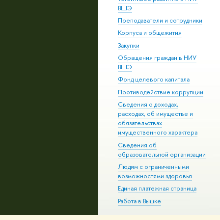
ВШЭ
Преподаватели и сотрудники
Корпуса и общежития
Закупки
Обращения граждан в НИУ
ВШЭ
Фонд целевого капитала
Противодействие коррупции
Сведения о доходах,
расходах, об имуществе и
обязательствах
имущественного характера
Сведения об
образовательной организации
Людям с ограниченными
возможностями здоровья
Единая платежная страница
Работа в Вышке