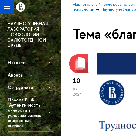
Национальный исследовательски
психологии
Научно-учебная л
НАУЧНО-УЧЕБНАЯ
Тема «бла
ЛАБОРАТОРИЯ
ПСИХОЛОГИИ
САЛЮТОГЕННОЙ
СРЕДЫ
Новости
Анонсы
10
Сотрудники
окт
2024
Проект РНФ
"Аутентичность
личности в
условиях разных
жизненных
вызовов"