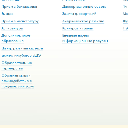
Прием в бакалавриат
Диссертационные советы
Ти
Вышка+
Защиты диссертаций
Ме
Прием в магистратуру
Академическое развитие
Жу
Аспирантура
Конкурсы и гранты
Пу
Дополнительное
Внешние научно-
образование
информационные ресурсы
Центр развития карьеры
Бизнес-инкубатор ВШЭ
Образовательные
партнерства
Обратная связь и
взаимодействие с
получателями услуг