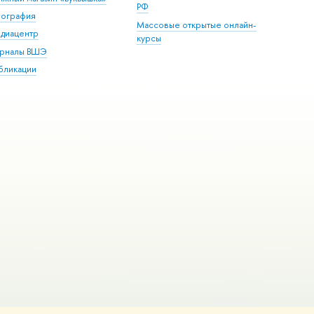
РФ
пография
Массовые открытые онлайн-
диацентр
курсы
рналы ВШЭ
бликации