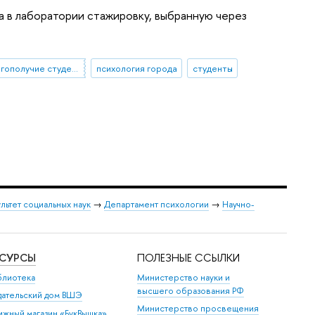
 в лаборатории стажировку, выбранную через
психологическое благополучие студентов
психология города
студенты
льтет социальных наук
→
Департамент психологии
→
Научно-
ЕСУРСЫ
ПОЛЕЗНЫЕ ССЫЛКИ
блиотека
Министерство науки и
высшего образования РФ
дательский дом ВШЭ
Министерство просвещения
ижный магазин «БукВышка»