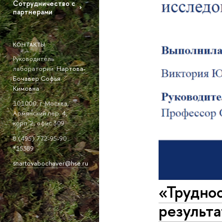
Сотрудничество с
партнерами
КОНТАКТЫ
Руководитель
лаборатории:
Нартова-
Бочавер Софья
Кимовна
101000, г. Москва,
Армянский пер. 4,
корп. 2, офис 309.
8 (495) 772-95-90
*15389
snartovabochaver@hse.ru
«Труднос
результа