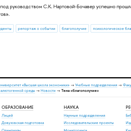
под руководством С.К. Нартовой-Бочавер успешно прошла
ов».
уденты
репортаж о событии
благополучие
университет «Высшая школа экономики»
→
Учебные подразделения
→
Факу
салютогенной среды
→
Новости
→
Тема «благополучие»
ОБРАЗОВАНИЕ
НАУКА
Р
Лицей
Научные подразделения
Би
Довузовская подготовка
Исследовательские проекты
Из
Олимпиады
Мониторинги
Кн