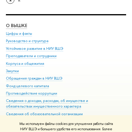
О ВЫШКЕ
ОБ
Цифры и факты
Ли
Руководство и структура
Дов
Устойчивое развитие в НИУ ВШЭ
Ол
Преподаватели и сотрудники
При
Корпуса и общежития
Вы
Закупки
При
Обращения граждан в НИУ ВШЭ
Ас
Фонд целевого капитала
До
Противодействие коррупции
Цен
Сведения о доходах, расходах, об имуществе и
Би
обязательствах имущественного характера
Об
Сведения об образовательной организации
Обр
Людям с ограниченными возможностями здоровья
Мы используем файлы cookies для улучшения работы сайта
Единая платежная страница
НИУ ВШЭ и большего удобства его использования. Более