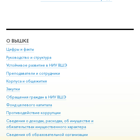
О ВЫШКЕ
ОБ
Цифры и факты
Ли
Руководство и структура
Дов
Устойчивое развитие в НИУ ВШЭ
Ол
Преподаватели и сотрудники
При
Корпуса и общежития
Вы
Закупки
При
Обращения граждан в НИУ ВШЭ
Ас
Фонд целевого капитала
До
Противодействие коррупции
Цен
Сведения о доходах, расходах, об имуществе и
Би
обязательствах имущественного характера
Об
Сведения об образовательной организации
Обр