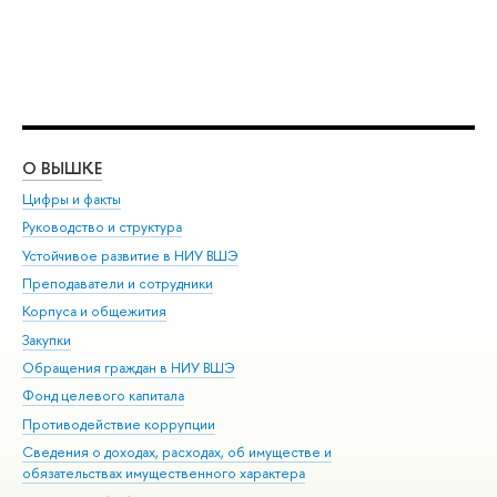
О ВЫШКЕ
ОБ
Цифры и факты
Ли
Руководство и структура
Дов
Устойчивое развитие в НИУ ВШЭ
Ол
Преподаватели и сотрудники
При
Корпуса и общежития
Вы
Закупки
При
Обращения граждан в НИУ ВШЭ
Ас
Фонд целевого капитала
До
Противодействие коррупции
Цен
Сведения о доходах, расходах, об имуществе и
Би
обязательствах имущественного характера
Об