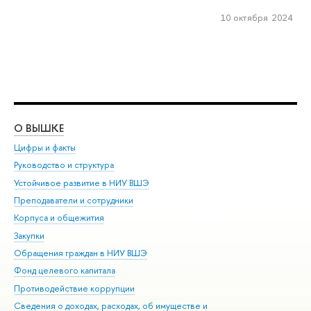
10 октября 2024
О ВЫШКЕ
ОБ
Цифры и факты
Ли
Руководство и структура
Дов
Устойчивое развитие в НИУ ВШЭ
Ол
Преподаватели и сотрудники
При
Корпуса и общежития
Вы
Закупки
При
Обращения граждан в НИУ ВШЭ
Ас
Фонд целевого капитала
До
Противодействие коррупции
Цен
Сведения о доходах, расходах, об имуществе и
Би