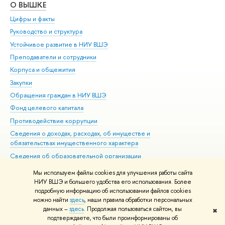
О ВЫШКЕ
ОБ
Цифры и факты
Ли
Руководство и структура
Дов
Устойчивое развитие в НИУ ВШЭ
Ол
Преподаватели и сотрудники
При
Корпуса и общежития
Вы
Закупки
При
Обращения граждан в НИУ ВШЭ
Ас
Фонд целевого капитала
До
Противодействие коррупции
Цен
Сведения о доходах, расходах, об имуществе и
Би
обязательствах имущественного характера
Об
Сведения об образовательной организации
Обр
Людям с ограниченными возможностями здоровья
Мы используем файлы cookies для улучшения работы сайта
Единая платежная страница
НИУ ВШЭ и большего удобства его использования. Более
подробную информацию об использовании файлов cookies
Работа в Вышке
можно найти
здесь
, наши правила обработки персональных
данных –
здесь
. Продолжая пользоваться сайтом, вы
✖
Редактору
подтверждаете, что были проинформированы об