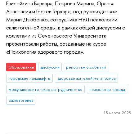
Елисейкина Варвара, Петрова Марина, Орлова
Анастасия и Гостев Герхард, под руководством
Марии Дзюбенко, сотрудника НУЛ психологии
салютогенной среды, в рамках общей дискуссии с
коллегами из Сеченовского Университета
презентовали работы, созданные на курсе
«Психология здорового города».
Образование
дискуссии
репортаж о событии
городские ландшафты
здоровье жителей мегаполиса
межуниверситетское сотрудничество
психология города
салютогенез
13 марта 2025