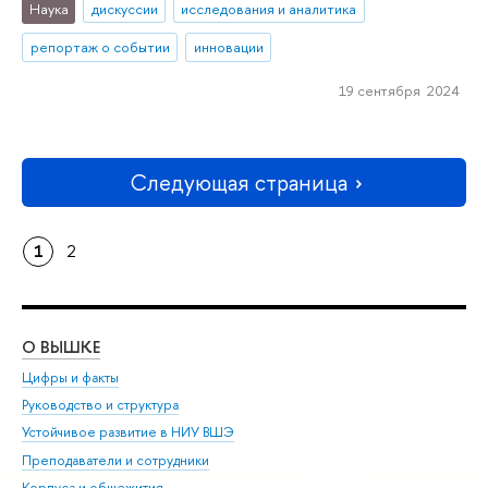
Наука
дискуссии
исследования и аналитика
репортаж о событии
инновации
19 сентября 2024
Следующая страница
1
2
О ВЫШКЕ
ОБ
Цифры и факты
Ли
Руководство и структура
Дов
Устойчивое развитие в НИУ ВШЭ
Ол
Преподаватели и сотрудники
При
Корпуса и общежития
Вы