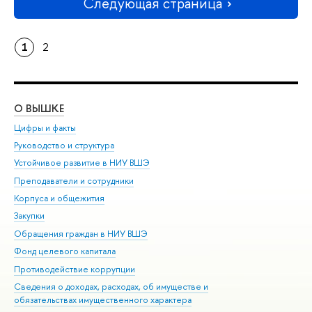
Следующая страница
1
2
О ВЫШКЕ
ОБ
Цифры и факты
Ли
Руководство и структура
Дов
Устойчивое развитие в НИУ ВШЭ
Ол
Преподаватели и сотрудники
При
Корпуса и общежития
Вы
Закупки
При
Обращения граждан в НИУ ВШЭ
Ас
Фонд целевого капитала
До
Противодействие коррупции
Цен
Сведения о доходах, расходах, об имуществе и
Би
обязательствах имущественного характера
Об