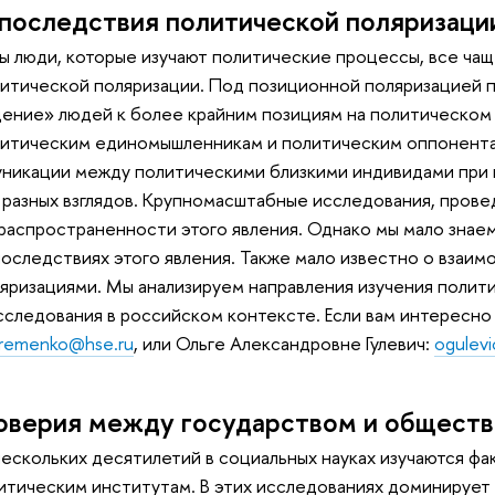
последствия политической поляризаци
ы люди, которые изучают политические процессы, все чащ
литической поляризации. Под позиционной поляризацией 
щение» людей к более крайним позициям на политическом 
литическим единомышленникам и политическим оппонента
никации между политическими близкими индивидами при 
разных взглядов. Крупномасштабные исследования, провед
распространенности этого явления. Однако мы мало знаем
последствиях этого явления. Также мало известно о взаи
яризациями. Мы анализируем направления изучения поли
следования в российском контексте. Если вам интересно
hremenko@hse.ru
, или Ольге Александровне Гулевич:
ogulev
оверия между государством и общест
ескольких десятилетий в социальных науках изучаются фа
итическим институтам. В этих исследованиях доминирует