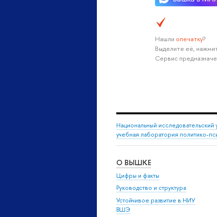
Нашли
опечатку
?
Выделите её, нажмит
Сервис предназначе
Национальный исследовательский 
учебная лаборатория политико-пс
О ВЫШКЕ
Цифры и факты
Руководство и структура
Устойчивое развитие в НИУ
ВШЭ