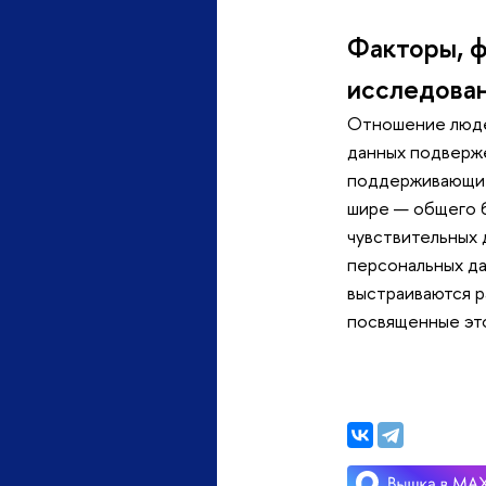
Факторы, ф
исследован
Отношение людей
данных подверже
поддерживающие
шире — общего б
чувствительных 
персональных да
выстраиваются р
посвященные эт