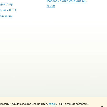
Массовые открытые онлайн-
диацентр
курсы
рналы ВШЭ
бликации
ьзовании файлов cookies можно найти
здесь
, наши правила обработки
и
Карта сайта
Редактору