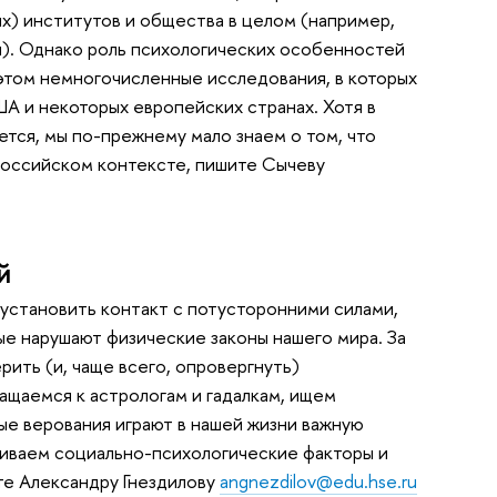
их) институтов и общества в целом (например,
и). Однако роль психологических особенностей
этом немногочисленные исследования, в которых
А и некоторых европейских странах. Хотя в
тся, мы по-прежнему мало знаем о том, что
 российском контексте, пишите Сычеву
й
 установить контакт с потусторонними силами,
е нарушают физические законы нашего мира. За
ить (и, чаще всего, опровергнуть)
щаемся к астрологам и гадалкам, ищем
ые верования играют в нашей жизни важную
риваем социально-психологические факторы и
те Александру Гнездилову
angnezdilov@edu.hse.ru