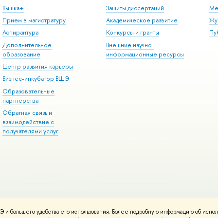
Вышка+
Защиты диссертаций
Ме
Прием в магистратуру
Академическое развитие
Жу
Аспирантура
Конкурсы и гранты
Пу
Дополнительное
Внешние научно-
образование
информационные ресурсы
Центр развития карьеры
Бизнес-инкубатор ВШЭ
Образовательные
партнерства
Обратная связь и
взаимодействие с
получателями услуг
 и большего удобства его использования. Более подробную информацию об испол
онтакты
Условия использования материалов
Политика конфиденциальност