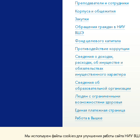
Преподаватели и сотрудники
Корпуса и общежития
Закупки
Обращения граждан в НИУ
ВШЭ
Фонд целевого капитала
Противодействие коррупции
Сведения о доходах,
расходах, об имуществе и
обязательствах
имущественного характера
Сведения об
образовательной организации
Людям с ограниченными
возможностями здоровья
Единая платежная страница
Работа в Вышке
Мы используем файлы cookies для улучшения работы сайта НИУ ВШЭ
© НИУ ВШЭ 1993–2026
Адреса и к