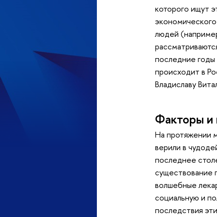
которого ищут э
экономического 
людей (например
рассматриваются
последние годы 
происходит в Ро
Владиславу Вита
Факторы и 
На протяжении м
верили в чудоде
последнее столе
существование п
волшебные лекар
социальную и по
последствия эти