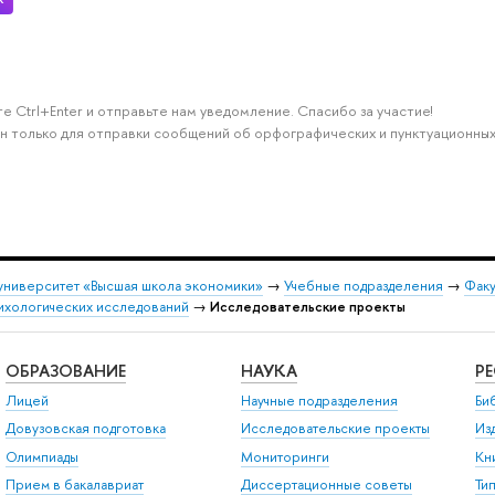
е Ctrl+Enter и отправьте нам уведомление. Спасибо за участие!
н только для отправки сообщений об орфографических и пунктуационных
университет «Высшая школа экономики»
→
Учебные подразделения
→
Факу
ихологических исследований
→
Исследовательские проекты
ОБРАЗОВАНИЕ
НАУКА
Р
Лицей
Научные подразделения
Би
Довузовская подготовка
Исследовательские проекты
Из
Олимпиады
Мониторинги
Кн
Прием в бакалавриат
Диссертационные советы
Ти