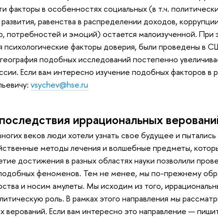
ти факторы в особенностях социальных (в т.ч. политическ
развития, равенства в распределении доходов, коррупци
, потребностей и эмоций) остается малоизученной. При 
 психологические факторы доверия, были проведены в СШ
география подобных исследований постепенно увеличивае
ссии. Если вам интересно изучение подобных факторов в
льевичу:
vsychev@hse.ru
последствия иррациональных веровани
ногих веков люди хотели узнать свое будущее и пытались
йственные методы лечения и волшебные предметы, которы
тие достижения в разных областях науки позволили провер
одобных феноменов. Тем не менее, мы по-прежнему обра
ства и носим амулеты. Мы исходим из того, иррациональн
литическую роль. В рамках этого направления мы рассмат
х верований. Если вам интересно это направление — пиши