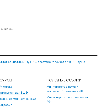
 ошибках.
льтет социальных наук
→
Департамент психологии
→
Научно-
ЕСУРСЫ
ПОЛЕЗНЫЕ ССЫЛКИ
блиотека
Министерство науки и
высшего образования РФ
дательский дом ВШЭ
Министерство просвещения
ижный магазин «БукВышка»
РФ
пография