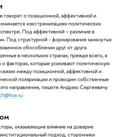
и
е говорят о позиционной, аффективной и
понимается «экстремизация» политических
спектре. Под аффективной – различие в
м. Под структурной - формирование замкнутых
взаимном обособлении друг от друга
енные в нескольких странах, прежде всего, в
 о факторах, которые усиливают политическую
мосвязях между позиционной, аффективной и
тической поляризации и проводим собственные
 это направление, пишите Андрею Сергеевичу
ich@hse.ru
вом
кторы, оказывающие влияние на доверие
 институциональный подход, сторонники