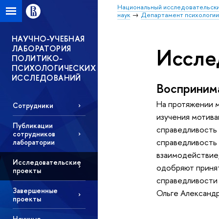
Национальный исследовательски
наук
Департамент психологи
НАУЧНО-УЧЕБНАЯ
ЛАБОРАТОРИЯ
Иссле
ПОЛИТИКО-
ПСИХОЛОГИЧЕСКИХ
ИССЛЕДОВАНИЙ
Воспринима
На протяжении м
Сотрудники
изучения мотива
Публикации
справедливость 
сотрудников
справедливость 
лаборатории
взаимодействие,
Исследовательские
одобряют принят
проекты
справедливости 
Завершенные
Ольге Александр
проекты
Научные