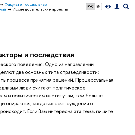
Факультет социальных
РУС
EN
ний
Исследовательские проекты
акторы и последствия
еского поведения. Одно из направлений
деляют два основных типа справедливости:
сть процесса принятия решений. Процессуальная
аведливым люди считают политическое
кам и политическим институтам, тем больше
ди опираются, когда выносят суждения о
роисходит. Если Вам интересна эта тема, пишите