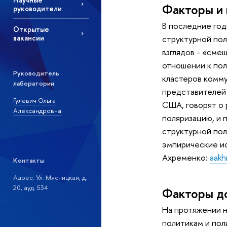
Факторы и 
руководители
В последние год
Открытые
вакансии
структурной по
взглядов - «сме
отношении к по
Руководитель
кластеров комму
лаборатории
представителей 
Гулевич Ольга
США, говорят о 
Александровна
поляризацию, и 
структурной пол
эмпирические ис
Ахременко:
aak
Контакты
Адрес: Ул. Мясницкая, д.
20, ауд. 534
Факторы д
На протяжении н
политикам и пол