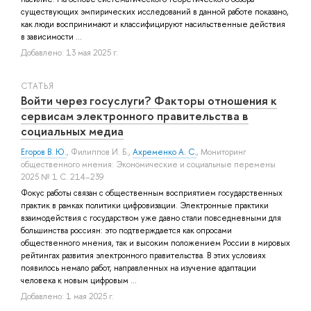
существующих эмпирических исследований в данной работе показано,
как люди воспринимают и классифицируют насильственные действия
в зависимости ...
Добавлено: 13 мая 2025 г.
СТАТЬЯ
Войти через госуслуги? Факторы отношения к
сервисам электронного правительства в
социальных медиа
Егоров В. Ю.
,
Филиппов И. Б.
,
Ахременко А. С.
, Мониторинг
общественного мнения: Экономические и социальные перемены
2025 № 1 С. 214–239
Фокус работы связан с общественным восприятием государственных
практик в рамках политики цифровизации. Электронные практики
взаимодействия с государством уже давно стали повседневными для
большинства россиян: это подтверждается как опросами
общественного мнения, так и высоким положением России в мировых
рейтингах развития электронного правительства. В этих условиях
появилось немало работ, направленных на изучение адаптации
человека к новым цифровым ...
Добавлено: 1 мая 2025 г.