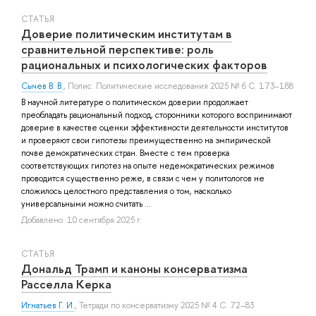
СТАТЬЯ
Доверие политическим институтам в
сравнительной перспективе: роль
рациональных и психологических факторов
Сычев В. В.
, Полис. Политические исследования 2025 № 6 С. 173–188
В научной литературе о политическом доверии продолжает
преобладать рациональный подход, сторонники которого воспринимают
доверие в качестве оценки эффективности деятельности институтов
и проверяют свои гипотезы преимущественно на эмпирической
почве демократических стран. Вместе с тем проверка
соответствующих гипотез на опыте недемократических режимов
проводится существенно реже, в связи с чем у политологов не
сложилось целостного представления о том, насколько
универсальными можно считать ...
Добавлено: 10 сентября 2025 г.
СТАТЬЯ
Дональд Трамп и каноны консерватизма
Расселла Керка
Игнатьев Г. И.
, Тетради по консерватизму 2025 № 4 С. 72–83