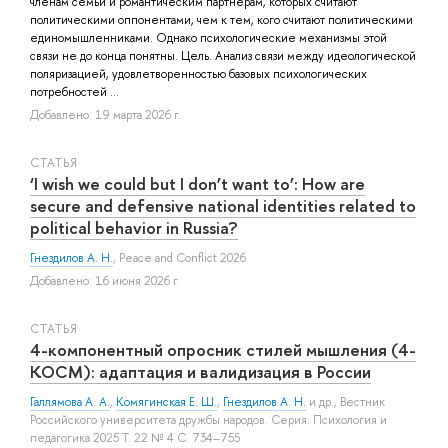
членам семьи и романтическим партнерам, которых считают
политическими оппонентами, чем к тем, кого считают политическими
единомышленниками. Однако психологические механизмы этой
связи не до конца понятны. Цель. Анализ связи между идеологической
поляризацией, удовлетворенностью базовых психологических
потребностей ...
Добавлено: 19 марта 2026 г.
СТАТЬЯ
‘I wish we could but I don’t want to’: How are
secure and defensive national identities related to
political behavior in Russia?​
Гнездилов А. Н.
, Peace and Conflict 2026
Добавлено: 16 июня 2026 г.
СТАТЬЯ
4-компонентный опросник стилей мышления (4-
КОСМ): адаптация и валидизация в России
Галлямова А. А.
,
Комягинская Е. Ш.
,
Гнездилов А. Н.
и др.
, Вестник
Российского университета дружбы народов. Серия: Психология и
педагогика 2025 Т. 22 № 4 С. 734–755