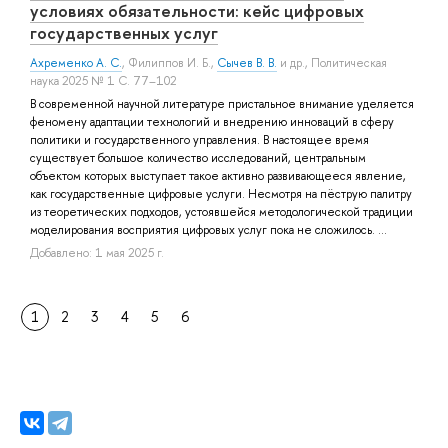
условиях обязательности: кейс цифровых
государственных услуг
Ахременко А. С.
,
Филиппов И. Б.
,
Сычев В. В.
и др.
, Политическая
наука 2025 № 1 С. 77–102
В современной научной литературе пристальное внимание уделяется
феномену адаптации технологий и внедрению инноваций в сферу
политики и государственного управления. В настоящее время
существует большое количество исследований, центральным
объектом которых выступает такое активно развивающееся явление,
как государственные цифровые услуги. Несмотря на пёструю палитру
из теоретических подходов, устоявшейся методологической традиции
моделирования восприятия цифровых услуг пока не сложилось. ...
Добавлено: 1 мая 2025 г.
1
2
3
4
5
6