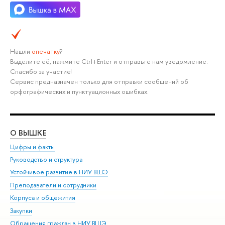
Нашли
опечатку
?
Выделите её, нажмите Ctrl+Enter и отправьте нам уведомление.
Спасибо за участие!
Сервис предназначен только для отправки сообщений об
орфографических и пунктуационных ошибках.
О ВЫШКЕ
ОБ
Цифры и факты
Ли
Руководство и структура
Дов
Устойчивое развитие в НИУ ВШЭ
Ол
Преподаватели и сотрудники
При
Корпуса и общежития
Вы
Закупки
При
Обращения граждан в НИУ ВШЭ
Ас