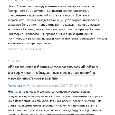
Т. 16 № 1 С. 51–69
Цель. Анализ связи между политической самоэффективностью
(воспринимаемым автономным политическим климатом) и
отношением к политической системе в России. Контекст и
актуальность. Теория самодетерминации утверждает, что человек
выражает более позитивное отношение к людям, которые создают
автономный климат, чем к тем, кто создает контролирующий климат.
Некоторые исследования, проведенные в демократических
политических режимах, показали, что политическая самоэффективность
– показатель воспринимаемого ...
Добавлено: 19 мая 2024 г.
СТАТЬЯ
«Вавилонская башня»: теоретический обзор
детерминант обыденных представлений о
межличностном насилии
Родионова М. М.
, Социология власти 2025 Т. 37 № 3 С. 13–35
Несмотря на широкую распространенность и возрастающую
популярность, понятие насилия остается неоднозначным и спорным
как в повседневном обиходе, так и в академическом дискурсе. Эта
статья посвящена межличностному насилию и призвана выявить
ключевые факторы, влияющие на то, что люди будут определять как
насилие. На основе систематического теоретического обзора