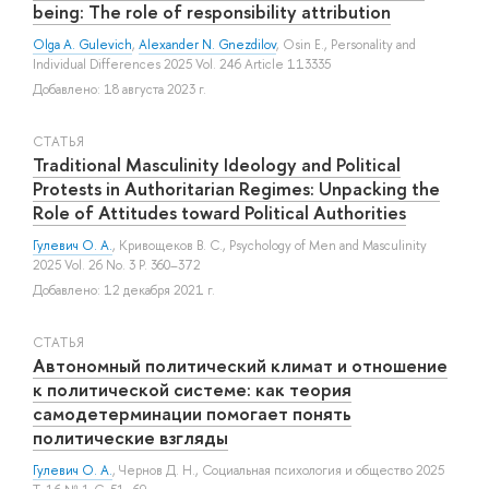
being: The role of responsibility attribution
Olga A. Gulevich
,
Alexander N. Gnezdilov
,
Osin E.
, Personality and
Individual Differences 2025 Vol. 246 Article 113335
Добавлено: 18 августа 2023 г.
СТАТЬЯ
Traditional Masculinity Ideology and Political
Protests in Authoritarian Regimes: Unpacking the
Role of Attitudes toward Political Authorities
Гулевич О. А.
,
Кривощеков В. С.
, Psychology of Men and Masculinity
2025 Vol. 26 No. 3 P. 360–372
Добавлено: 12 декабря 2021 г.
СТАТЬЯ
Автономный политический климат и отношение
к политической системе: как теория
самодетерминации помогает понять
политические взгляды
Гулевич О. А.
,
Чернов Д. Н.
, Социальная психология и общество 2025