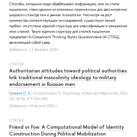
Способы, которыми люди обрабатывают информацию, или их стили
мышления, стали одними из ключевых переменных для рассмотрения
широкого спектра тем в рамках психологии. Несмотря на рост
количества соответствующих исследований, существует явный
пробел: отсутствие единой структуры для классификации и измерения
этих стилей. Такую единую структуру для стилей мышления
предлагает 4-Component Thinking Styles Questionnaire (4-CTSQ),
заменяющий собой сразу ...
Добавлено: 11 февраля 2026 г.
СТАТЬЯ
Authoritarian attitudes toward political authorities
link traditional masculinity ideology to military
endorsement in Russian men
Гулевич О. А.
,
Krivoshchekov V.
, Psychology of Men and Masculinity 2025
Vol. 26 No. 4 P. 624–641
Добавлено: 24 августа 2024 г.
СТАТЬЯ
Friend or Foe: A Computational Model of Identity
Construction During Political Mobilization