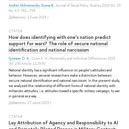
Andrei Akhremenko
,
Конча В.
, Journal of Social Policy Studies 2025 Vol. 23
No. 4 P. 781–794
Добавлено: 13 мая 2024 г.
СТАТЬЯ
How does identifying with one’s nation predict
support for wars? The role of secure national
identification and national narcissism
Гулевич О. А.
,
Осин Е. Н.
, Personality and Individual Differences 2025
Vol. 235 Article 112970
National identity has a significant influence on people’s attitudes and
behavior. However, several researchers make a distinction between
secure national identification and national narcissism. In the present study,
we analyzed the relationship of different forms of national identity with
militaristic attitudes, i.e. attitudes toward a specific military campaign, to war
in general as a way ...
Добавлено: 27 июля 2023 г.
СТАТЬЯ
Lay Attribution of Agency and Responsibility to AI
and Remotely Piloted Drones in Military Context: