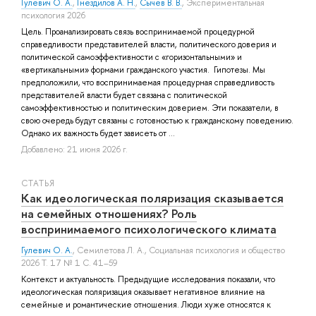
Гулевич О. А.
,
Гнездилов А. Н.
,
Сычев В. В.
, Экспериментальная
психология 2026
Цель. Проанализировать связь воспринимаемой процедурной
справедливости представителей власти, политического доверия и
политической самоэффективности с «горизонтальными» и
«вертикальными» формами гражданского участия. Гипотезы. Мы
предположили, что воспринимаемая процедурная справедливость
представителей власти будет связана с политической
самоэффективностью и политическим доверием. Эти показатели, в
свою очередь будут связаны с готовностью к гражданскому поведению.
Однако их важность будет зависеть от ...
Добавлено: 21 июня 2026 г.
СТАТЬЯ
Как идеологическая поляризация сказывается
на семейных отношениях? Роль
воспринимаемого психологического климата
Гулевич О. А.
,
Семилетова Л. А.
, Социальная психология и общество
2026 Т. 17 № 1 С. 41–59
Контекст и актуальность. Предыдущие исследования показали, что
идеологическая поляризация оказывает негативное влияние на
семейные и романтические отношения. Люди хуже относятся к