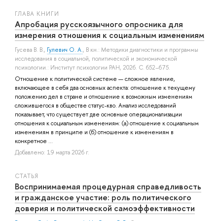
ГЛАВА КНИГИ
Апробация русскоязычного опросника для
измерения отношения к социальным изменениям
Гусева В. В.
,
Гулевич О. А.
, В кн.: Методики диагностики и программы
исследования в социальной, политической и экономической
психологии.: Институт психологии РАН, 2026. С. 652–675.
Отношение к политической системе — сложное явление,
включающее в себя два основных аспекта: отношение к текущему
положению дел в стране и отношение к возможным изменениям
сложившегося в обществе статус-кво. Анализ исследований
показывает, что существует две основные операционализации
отношения к социальным изменениям: (а) отношение к социальным
изменениям в принципе и (б) отношение к изменениям в
конкретное ...
Добавлено: 19 марта 2026 г.
СТАТЬЯ
Воспринимаемая процедурная справедливость
и гражданское участие: роль политического
доверия и политической самоэффективности