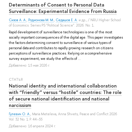
Determinants of Сonsent to Personal Data
Surveillance: Experimental Evidence from Russia
Сизов А. А.
,
Родионова М. М.
,
Седашов Е. А.
и др.
, / NRU Higher School
of Economics. Series PS "Political Science". 2026. No. 1.
Rapid development of surveillance technologies is one of the most
socially important consequences of the digital age. This paper investigates
the factors determining consent to surveillance of various types of
personal data and contributes to rapidly growing research on citizens
perceptions of surveillance practices. Relying on a comprehensive
survey experiment, we study the effects of ...
Добавлено: 15 мая 2026 г.
СТАТЬЯ
National identity and international collaboration
with “friendly” versus “hostile” countries: The role
of secure national identification and national
narcissism
Гулевич О. А.
,
Maria Meteleva
,
Anna Shvets
, Peace and Conflict 2026
Vol. 32 No. 1 P. 44–55
Добавлено: 16 апреля 2024 г.