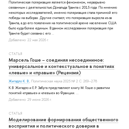
Политическая поляризация является феноменом, неразрывно
связанным с деятельностью Дональда Трампа с 2015 года. По мнению
некоторых исследователей, именно поляризация стала причиной его
победы на выборах. Другие считают, что поляризация выросла из-за
Трампа, а до его появления на политической арене население США
было куда более единым. В данном исследовании поляризация при
Трампе будет связана с его ...
Добавлено: 22 мая 2026 г.
СТАТЬЯ
Марсель Гоше – соединяя несоединимое:
универсальное и контекстуальное в понятиях
«левые» и «правые» (Рецензия)
Жигадло К. В.
, Политическая наука 2025 № 2 С. 269–278
К.В. Жигадло и Е.Р. Забуга представляют книгу М. Гоше о развитии
понятий «правые» и «левые» во Франции. ...
Добавлено: 29 июня 2026 г.
СТАТЬЯ
Моделирование формирования общественного
восприятия и политического доверия в