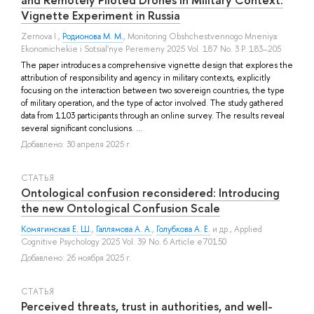
Vignette Experiment in Russia
Zernova I.
,
Родионова М. М.
, Monitoring Obshchestvennogo Mneniya:
Ekonomichekie i Sotsial'nye Peremeny 2025 Vol. 187 No. 3 P. 183–205
The paper introduces a comprehensive vignette design that explores the
attribution of responsibility and agency in military contexts, explicitly
focusing on the interaction between two sovereign countries, the type
of military operation, and the type of actor involved. The study gathered
data from 1103 participants through an online survey. The results reveal
several significant conclusions. ...
Добавлено: 30 апреля 2025 г.
СТАТЬЯ
Ontological confusion reconsidered: Introducing
the new Ontological Confusion Scale
Комягинская Е. Ш.
,
Галлямова А. А.
,
Голубкова А. Е.
и др.
, Applied
Cognitive Psychology 2025 Vol. 39 No. 6 Article e70150
Добавлено: 26 ноября 2025 г.
СТАТЬЯ
Perceived threats, trust in authorities, and well-