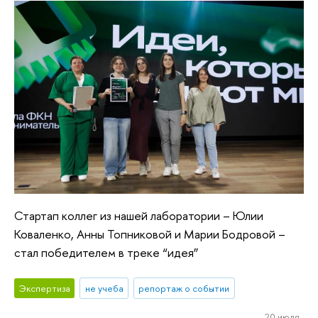
Стартап коллег из нашей лаборатории – Юлии
Коваленко, Анны Топниковой и Марии Бодровой –
стал победителем в треке “идея”
Экспертиза
не учеба
репортаж о событии
20 июля