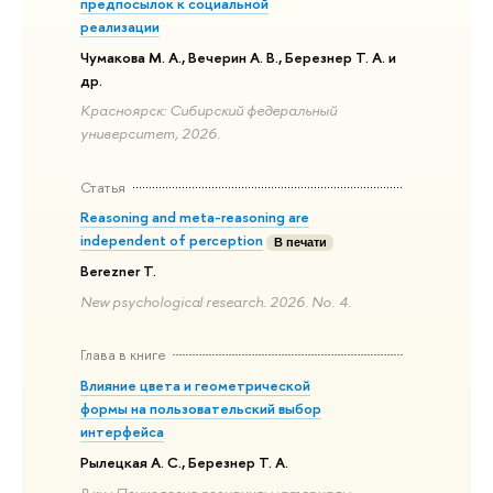
предпосылок к социальной
реализации
Чумакова М. А., Вечерин А. В., Березнер Т. А. и
др.
Красноярск: Сибирский федеральный
университет, 2026.
Статья
Reasoning and meta-reasoning are
independent of perception
В печати
Berezner T.
New psychological research. 2026. No. 4.
Глава в книге
Влияние цвета и геометрической
формы на пользовательский выбор
интерфейса
Рылецкая А. С., Березнер Т. А.
В кн.: Психология познания: материалы