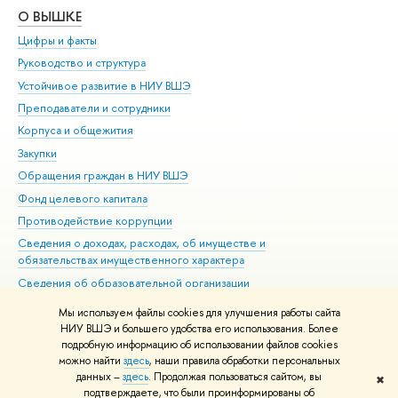
О ВЫШКЕ
ОБ
Цифры и факты
Ли
Руководство и структура
Дов
Устойчивое развитие в НИУ ВШЭ
Ол
Преподаватели и сотрудники
При
Корпуса и общежития
Вы
Закупки
При
Обращения граждан в НИУ ВШЭ
Ас
Фонд целевого капитала
До
Противодействие коррупции
Цен
Сведения о доходах, расходах, об имуществе и
Би
обязательствах имущественного характера
Об
Сведения об образовательной организации
Обр
Людям с ограниченными возможностями здоровья
Мы используем файлы cookies для улучшения работы сайта
Единая платежная страница
НИУ ВШЭ и большего удобства его использования. Более
подробную информацию об использовании файлов cookies
Работа в Вышке
можно найти
здесь
, наши правила обработки персональных
данных –
здесь
. Продолжая пользоваться сайтом, вы
✖
Редактору
подтверждаете, что были проинформированы об