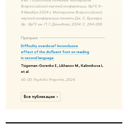
Всероссийской научной конференции. ЯрГУ, 6–
8 декабря 2024 г. Материалы Всероссийской
научной конференции памяти Дж. С. Брунера.
Яр.: ЯрГУ им. П. Г. Демидова, 2024. С. 264-268.
Препринт
Difficulty overdose? Inconclusive
effect of the disfluent font on reading
in second language
Tsigeman-Gorenko E., Likhanov M., Kalinnikova L.
et al.
00. 00. PsyArXiv Preprints, 2024
Все публикации