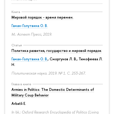
Книга
Мировой порядок - время перемен.
Гаман-Голутвина О. В.
М.: Аспект Пресс, 2019.
Статья
Политика развития, государство и мировой порядок
Гаман-Голутвина О. В.
,
Сморгунов Л. В.
,
Тимофеева Л.
Н.
Политическая наука. 2019. № 1.
С. 253-267.
Глава в книге
Armies in Politics: The Domestic Determinants of
Military Coup Behavior
Arbatli E.
In bk.: Oxford Research Encyclopedia of Politics (Living