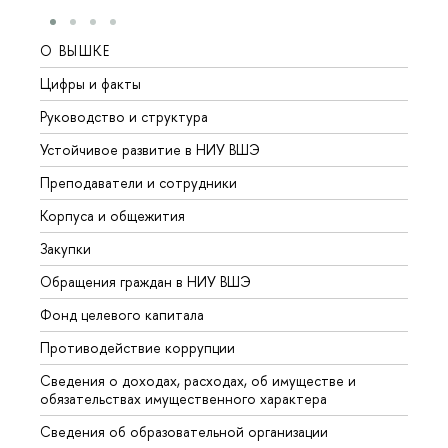
О ВЫШКЕ
ОБР
Цифры и факты
Лице
Руководство и структура
Довуз
Устойчивое развитие в НИУ ВШЭ
Олим
Преподаватели и сотрудники
Прием
Корпуса и общежития
Вышк
Закупки
Прием
Обращения граждан в НИУ ВШЭ
Аспир
Фонд целевого капитала
Допол
Противодействие коррупции
Центр
Сведения о доходах, расходах, об имуществе и
Бизне
обязательствах имущественного характера
Образ
Сведения об образовательной организации
Обрат