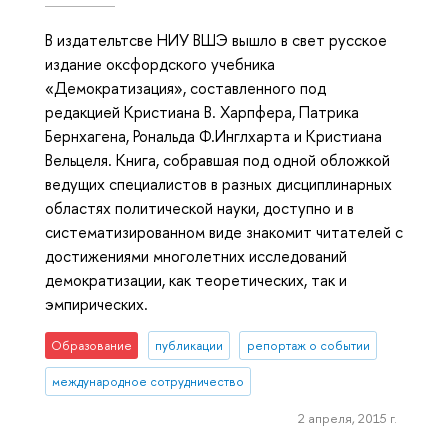
В издательтсве НИУ ВШЭ вышло в свет русское
издание оксфордского учебника
«Демократизация», составленного под
редакцией Кристиана В. Харпфера, Патрика
Бернхагена, Рональда Ф.Инглхарта и Кристиана
Вельцеля. Книга, собравшая под одной обложкой
ведущих специалистов в разных дисциплинарных
областях политической науки, доступно и в
систематизированном виде знакомит читателей с
достижениями многолетних исследований
демократизации, как теоретических, так и
эмпирических.
Образование
публикации
репортаж о событии
международное сотрудничество
2 апреля, 2015 г.