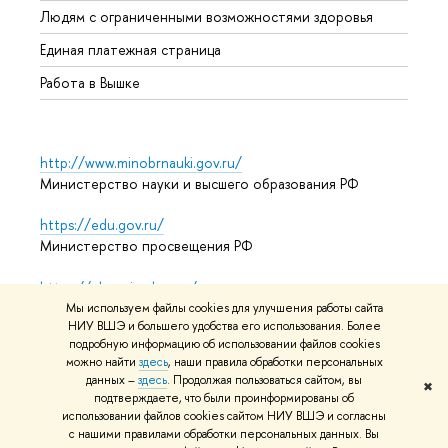
Людям с ограниченными возможностями здоровья
Единая платежная страница
Работа в Вышке
http://www.minobrnauki.gov.ru/
Министерство науки и высшего образования РФ
https://edu.gov.ru/
Министерство просвещения РФ
https://elearning.hse.ru/mooc
Массовые открытые онлайн-курсы
Мы используем файлы cookies для улучшения работы сайта
НИУ ВШЭ и большего удобства его использования. Более
подробную информацию об использовании файлов cookies
можно найти
здесь
, наши правила обработки персональных
© НИУ ВШЭ 1993–2026
Адреса и контакты
Условия
данных –
здесь
. Продолжая пользоваться сайтом, вы
✖
подтверждаете, что были проинформированы об
использования материалов
Политика конфиденциальности
использовании файлов cookies сайтом НИУ ВШЭ и согласны
Карта сайта
с нашими правилами обработки персональных данных. Вы