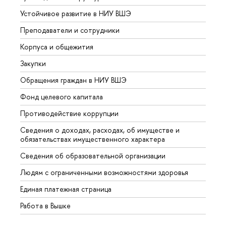
Устойчивое развитие в НИУ ВШЭ
Олим
Преподаватели и сотрудники
Прием
Корпуса и общежития
Вышк
Закупки
Прием
Обращения граждан в НИУ ВШЭ
Аспир
Фонд целевого капитала
Допол
Противодействие коррупции
Центр
Сведения о доходах, расходах, об имуществе и
Бизне
обязательствах имущественного характера
Образ
Сведения об образовательной организации
Обрат
Людям с ограниченными возможностями здоровья
Единая платежная страница
Работа в Вышке