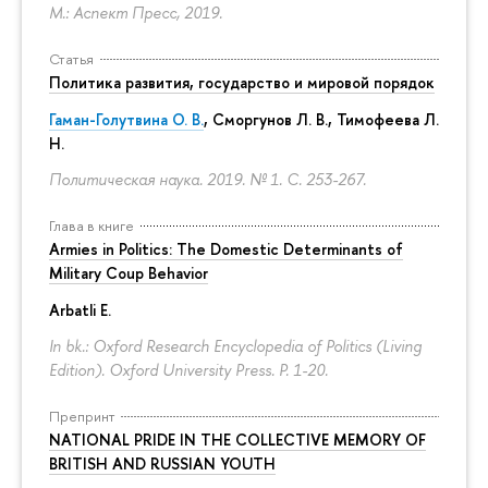
М.: Аспект Пресс, 2019.
Статья
Политика развития, государство и мировой порядок
Гаман-Голутвина О. В.
,
Сморгунов Л. В.
,
Тимофеева Л.
Н.
Политическая наука. 2019. № 1.
С. 253-267.
Глава в книге
Armies in Politics: The Domestic Determinants of
Military Coup Behavior
Arbatli E.
In bk.: Oxford Research Encyclopedia of Politics (Living
Edition). Oxford University Press.
P. 1-20.
Препринт
NATIONAL PRIDE IN THE COLLECTIVE MEMORY OF
BRITISH AND RUSSIAN YOUTH