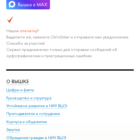
Нашли
опечатку
?
ыделите её, нажмите Ctrl+Enter и отправьте нам уведомление.
Спасибо за участие!
Сервис предназначен только для отправки сообщений о
орфографических и пунктуационных ошибках.
О ВЫШКЕ
ОБ
Цифры и факты
Ли
Руководство и структура
Дов
Устойчивое развитие в НИУ ВШЭ
Ол
Преподаватели и сотрудники
При
Корпуса и общежития
ыш
Закупки
При
Обращения граждан в НИУ ВШЭ
Ас