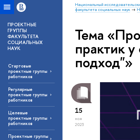
Национальный исследовательски
факультета социальных наук
Н
ПРОЕКТНЫЕ
Тема «Про
ГРУППЫ
ФАКУЛЬТЕТА
практик у
СОЦИАЛЬНЫХ
НАУК
подход"»
Стартовые
проектные группы
работников
Регулярные
проектные группы
работников
15
Целевые
проектные группы
ноя
работников
2023
Проектные группы