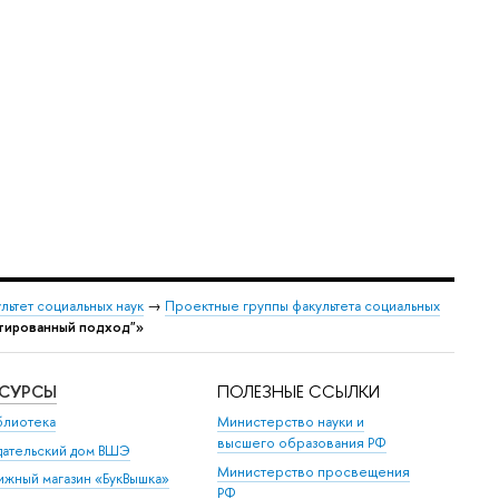
льтет социальных наук
→
Проектные группы факультета социальных
нтированный подход"»
ЕСУРСЫ
ПОЛЕЗНЫЕ ССЫЛКИ
блиотека
Министерство науки и
высшего образования РФ
дательский дом ВШЭ
Министерство просвещения
ижный магазин «БукВышка»
РФ