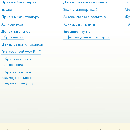
Прием в бакалавриат
Диссертационные советы
Ти
Вышка+
Защиты диссертаций
Ме
Прием в магистратуру
Академическое развитие
Жу
Аспирантура
Конкурсы и гранты
Пу
Дополнительное
Внешние научно-
образование
информационные ресурсы
Центр развития карьеры
Бизнес-инкубатор ВШЭ
Образовательные
партнерства
Обратная связь и
взаимодействие с
получателями услуг