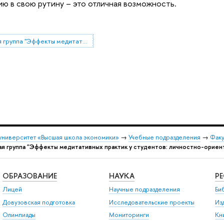
ю в свою рутину – это отличная возможность.
Проектная группа "Эффекты медитативных практик у студентов: личностно-ориентированный подход"
университет «Высшая школа экономики»
→
Учебные подразделения
→
Факу
я группа "Эффекты медитативных практик у студентов: личностно-орие
ОБРАЗОВАНИЕ
НАУКА
Р
Лицей
Научные подразделения
Би
Довузовская подготовка
Исследовательские проекты
Из
Олимпиады
Мониторинги
Кн