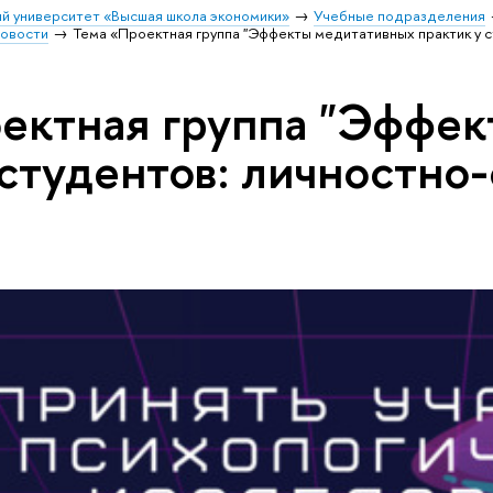
й университет «Высшая школа экономики»
Учебные подразделения
овости
Тема «Проектная группа "Эффекты медитативных практик у 
ектная группа "Эффе
 студентов: личностн