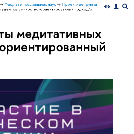
Факультет социальных наук
Проектные группы
студентов: личностно-ориентированный подход"»
кты медитативных
о-ориентированный