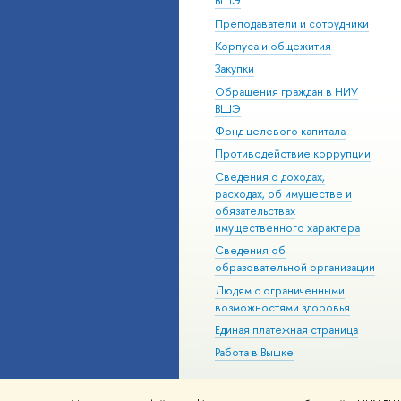
ВШЭ
Преподаватели и сотрудники
Корпуса и общежития
Закупки
Обращения граждан в НИУ
ВШЭ
Фонд целевого капитала
Противодействие коррупции
Сведения о доходах,
расходах, об имуществе и
обязательствах
имущественного характера
Сведения об
образовательной организации
Людям с ограниченными
возможностями здоровья
Единая платежная страница
Работа в Вышке