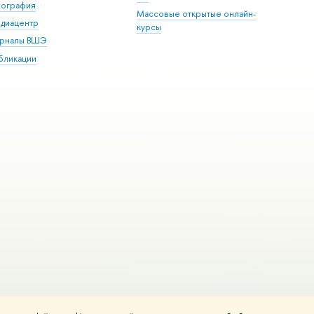
пография
Массовые открытые онлайн-
диацентр
курсы
рналы ВШЭ
бликации