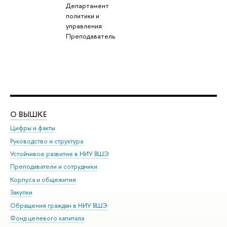
Департамент
политики и
управления:
Преподаватель
О ВЫШКЕ
ОБ
Цифры и факты
Ли
Руководство и структура
Дов
Устойчивое развитие в НИУ ВШЭ
Ол
Преподаватели и сотрудники
При
Корпуса и общежития
Вы
Закупки
При
Обращения граждан в НИУ ВШЭ
Ас
Фонд целевого капитала
До