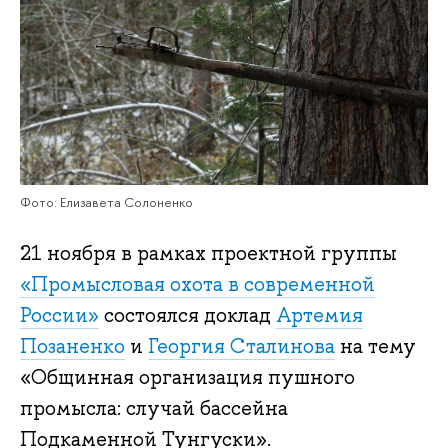
Фото: Елизавета Солоненко
21 ноября в рамках проектной группы
«Промысловая охота в современной
России»
состоялся доклад
Артемия
Позаненко
и
Георгия Сталинова
на тему
«Общинная организация пушного
промысла: случай бассейна
Подкаменной Тунгуски».