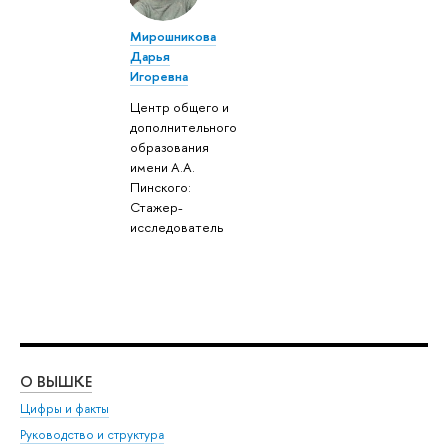
Мирошникова
Дарья
Игоревна
Центр общего и
дополнительного
образования
имени А.А.
Пинского:
Стажер-
исследователь
О ВЫШКЕ
ОБ
Цифры и факты
Ли
Руководство и структура
Дов