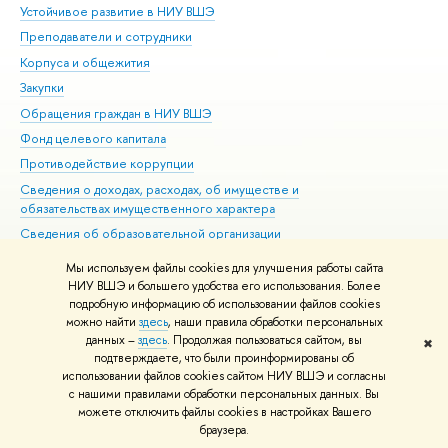
Устойчивое развитие в НИУ ВШЭ
Ол
Преподаватели и сотрудники
При
Корпуса и общежития
Вы
Закупки
При
Обращения граждан в НИУ ВШЭ
Ас
Фонд целевого капитала
До
Противодействие коррупции
Цен
Сведения о доходах, расходах, об имуществе и
Би
обязательствах имущественного характера
Об
Сведения об образовательной организации
Обр
Людям с ограниченными возможностями здоровья
Мы используем файлы cookies для улучшения работы сайта
Единая платежная страница
НИУ ВШЭ и большего удобства его использования. Более
подробную информацию об использовании файлов cookies
Работа в Вышке
можно найти
здесь
, наши правила обработки персональных
данных –
здесь
. Продолжая пользоваться сайтом, вы
✖
Редактору
подтверждаете, что были проинформированы об
© НИУ ВШЭ 1993–2026
Адреса и контакты
Условия использования
использовании файлов cookies сайтом НИУ ВШЭ и согласны
с нашими правилами обработки персональных данных. Вы
материалов
Политика конфиденциальности
Карта сайта
можете отключить файлы cookies в настройках Вашего
Шрифты HSE Sans и HSE Slab разработаны в
Школе дизайна НИУ ВШЭ
браузера.