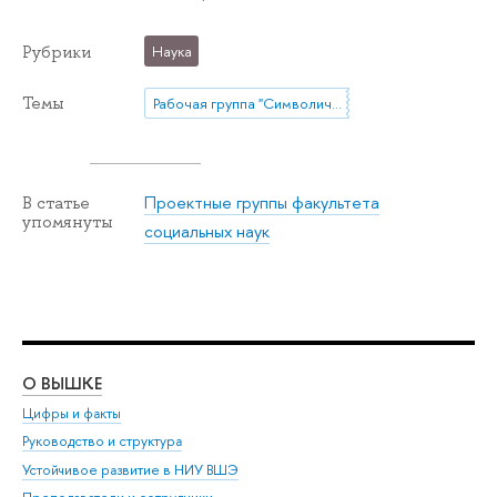
Рубрики
Наука
Темы
Рабочая группа "Символическая политика в контексте социетальных трансформаций: конструирование идентичностей, переосмысление прошлого, воображение будущего"
Проектные группы факультета
В статье
упомянуты
социальных наук
О ВЫШКЕ
ОБ
Цифры и факты
Ли
Руководство и структура
Дов
Устойчивое развитие в НИУ ВШЭ
Ол