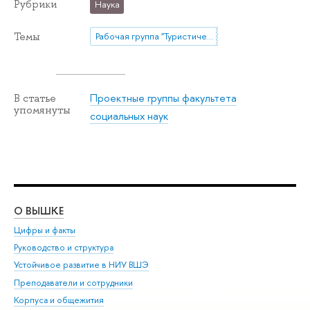
Рубрики
Наука
Темы
Рабочая группа "Туристический рынок в меняющейся социальной реальности: направления развития, участники, методы изучения"
Проектные группы факультета
В статье
упомянуты
социальных наук
О ВЫШКЕ
ОБ
Цифры и факты
Ли
Руководство и структура
Дов
Устойчивое развитие в НИУ ВШЭ
Ол
Преподаватели и сотрудники
При
Корпуса и общежития
Вы