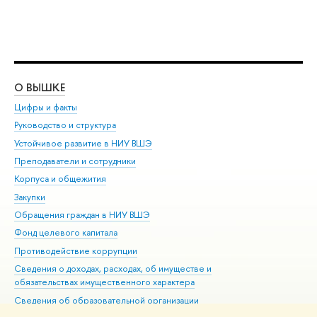
О ВЫШКЕ
ОБ
Цифры и факты
Ли
Руководство и структура
Дов
Устойчивое развитие в НИУ ВШЭ
Ол
Преподаватели и сотрудники
При
Корпуса и общежития
Вы
Закупки
При
Обращения граждан в НИУ ВШЭ
Ас
Фонд целевого капитала
До
Противодействие коррупции
Цен
Сведения о доходах, расходах, об имуществе и
Би
обязательствах имущественного характера
Об
Сведения об образовательной организации
Обр