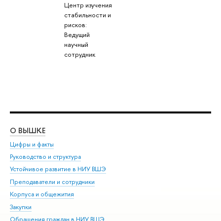
Центр изучения
стабильности и
рисков:
Ведущий
научный
сотрудник
О ВЫШКЕ
ОБ
Цифры и факты
Ли
Руководство и структура
Дов
Устойчивое развитие в НИУ ВШЭ
Ол
Преподаватели и сотрудники
При
Корпуса и общежития
Вы
Закупки
При
Обращения граждан в НИУ ВШЭ
Ас