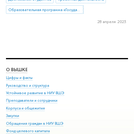
Образовательная программа «Государственное и муниципальное управление»
28 апреля 2023
О ВЫШКЕ
ОБ
Цифры и факты
Ли
Руководство и структура
Дов
Устойчивое развитие в НИУ ВШЭ
Ол
Преподаватели и сотрудники
При
Корпуса и общежития
Вы
Закупки
При
Обращения граждан в НИУ ВШЭ
Ас
Фонд целевого капитала
До