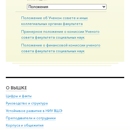
Положение об Ученом совете и иных
коллегиальных органах факультета
Примерное положение о комиссии Ученого
совета факультета социальных наук
Положение о финансовой комиссии ученого
совета факультета социальных наук
О ВЫШКЕ
ОБ
Цифры и факты
Ли
Руководство и структура
Дов
Устойчивое развитие в НИУ ВШЭ
Ол
Преподаватели и сотрудники
При
Корпуса и общежития
Вы