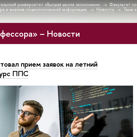
ельский университет «Высшая школа экономики»
Факультет со
ра и анализа социологической информации
Новости
Тема 
фессора» – Новости
товал прием заявок на летний
курс ППС