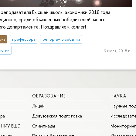
преподавателя Высшей школы экономики 2018 года
иционно, среди объявленных победителей много
го департамента. Поздравляем коллег!
знь
профессора
репортаж о событии
логии
19 июля, 2018 г.
ОБРАЗОВАНИЕ
НАУКА
Лицей
Научные под
ура
Довузовская подготовка
Исследовате
в НИУ ВШЭ
Олимпиады
Мониторинг
удники
Прием в бакалавриат
Диссертаци