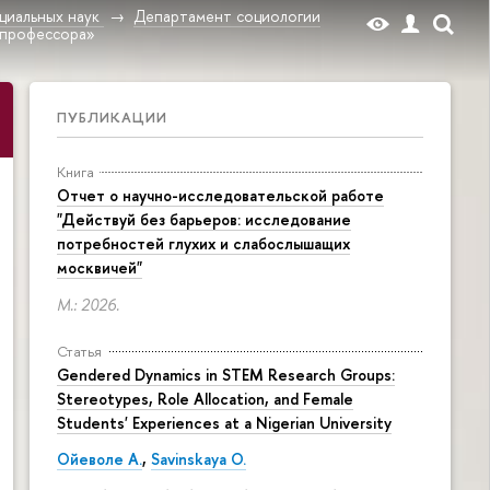
циальных наук
Департамент социологии
«профессора»
ПУБЛИКАЦИИ
Книга
Отчет о научно-исследовательской работе
"Действуй без барьеров: исследование
потребностей глухих и слабослышащих
москвичей"
М.: 2026.
Статья
Gendered Dynamics in STEM Research Groups:
Stereotypes, Role Allocation, and Female
Students' Experiences at a Nigerian University
Ойеволе А.
,
Savinskaya O.