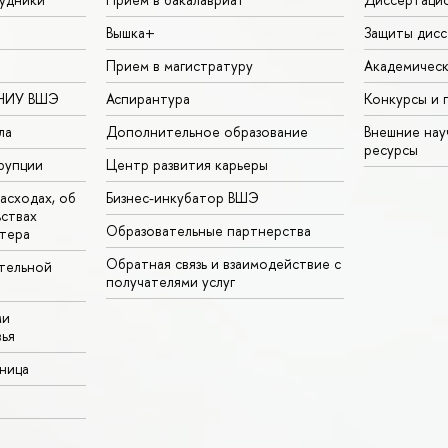
Вышка+
Защиты дисс
Прием в магистратуру
Академическ
 НИУ ВШЭ
Аспирантура
Конкурсы и 
ла
Дополнительное образование
Внешние на
ресурсы
рупции
Центр развития карьеры
асходах, об
Бизнес-инкубатор ВШЭ
ьствах
Образовательные партнерства
тера
Обратная связь и взаимодействие с
тельной
получателями услуг
ми
ья
аница