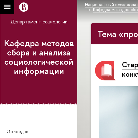
Национальный исследоват
Кафедра методов сбо
Департамент социологии
Тема «про
Кафедра методов
сбора и анализа
социологической
Стар
информации
кон
О кафедре