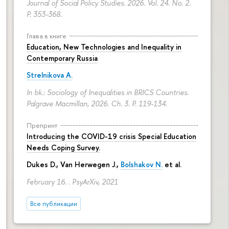
Journal of Social Policy Studies. 2026. Vol. 24. No. 2.
P. 353-368.
Глава в книге
Education, New Technologies and Inequality in
Contemporary Russia
Strelnikova A.
In bk.: Sociology of Inequalities in BRICS Countries.
Palgrave Macmillan, 2026. Ch. 3.
P. 119-134.
Препринт
Introducing the COVID-19 crisis Special Education
Needs Coping Survey.
Dukes D., Van Herwegen J.,
Bolshakov N.
et al.
February 16. . PsyArXiv, 2021
Все публикации