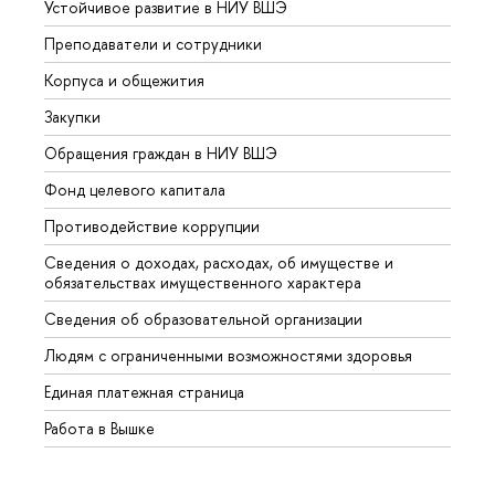
Устойчивое развитие в НИУ ВШЭ
Олим
Преподаватели и сотрудники
Прием
Корпуса и общежития
Вышк
Закупки
Прием
Обращения граждан в НИУ ВШЭ
Аспир
Фонд целевого капитала
Допол
Противодействие коррупции
Центр
Сведения о доходах, расходах, об имуществе и
Бизне
обязательствах имущественного характера
Образ
Сведения об образовательной организации
Обрат
Людям с ограниченными возможностями здоровья
Единая платежная страница
Работа в Вышке