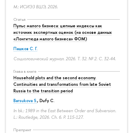
М.: ИСИЭЗ ВШЭ, 2026.
Статья
Пульс малого бизнеса: цепные индексы как
источник экспертных оценок (на основе данных
«Лонгитюда малого бизнеса» ФОМ)
Пашков С. Г.
Социологический журнал. 2026. Т. 32. № 2.
С. 32-44.
Глава в книге
Household plots and the second economy.
Continuities and transformations from late Soviet
Russia to the transition period
Barsukova S.
, Dufy C.
In bk.: 1989 in the East Between Order and Subversion.
L.: Routledge, 2026. Ch. 6.
P. 115-127.
Препринт