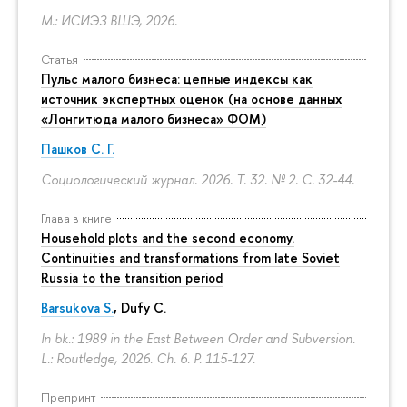
М.: ИСИЭЗ ВШЭ, 2026.
Статья
Пульс малого бизнеса: цепные индексы как
источник экспертных оценок (на основе данных
«Лонгитюда малого бизнеса» ФОМ)
Пашков С. Г.
Социологический журнал. 2026. Т. 32. № 2.
С. 32-44.
Глава в книге
Household plots and the second economy.
Continuities and transformations from late Soviet
Russia to the transition period
Barsukova S.
, Dufy C.
In bk.: 1989 in the East Between Order and Subversion.
L.: Routledge, 2026. Ch. 6.
P. 115-127.
Препринт