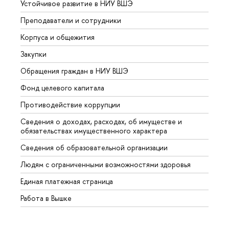
Устойчивое развитие в НИУ ВШЭ
Олим
Преподаватели и сотрудники
Прием
Корпуса и общежития
Вышк
Закупки
Прием
Обращения граждан в НИУ ВШЭ
Аспир
Фонд целевого капитала
Допол
Противодействие коррупции
Центр
Сведения о доходах, расходах, об имуществе и
Бизне
обязательствах имущественного характера
Образ
Сведения об образовательной организации
Обрат
Людям с ограниченными возможностями здоровья
Единая платежная страница
Работа в Вышке